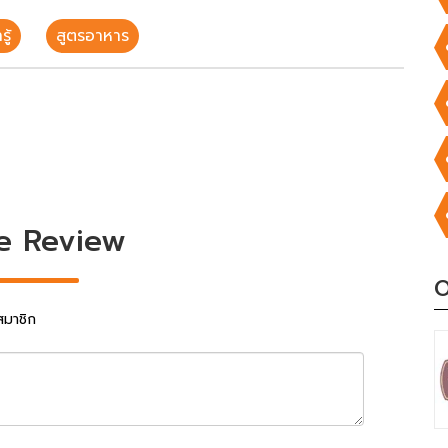
ู้
สูตรอาหาร
e Review
O
สมาชิก