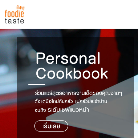
สูตรอาหาร
สูตรอาหารล่าสุด
พาไปชิม
Top Foodie
สารพันก้นครัว
เคล็ดลับน่ารู้
FoodPedia
เปรียบเทียบหน่วยการตวง
สร้าง Cookbook
เปรียบเทียบอุณหภูมิ
เปรียบเทียบน้ำหนักวัตถุดิบ