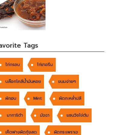
avorite Tags
ไก่กรอบ
ไก่เทอรีน
บล๊อกโคลีน้ำมันหอย
ขนมง่ายๆ
ผักอบ
Mint
ผัดกะหล่ำปลี
มาการิต้า
มัจฉา
แซนวิชไข่ต้ม
เห็ดฟางผัดกุ้งสด
ผัดกระเพราเจ