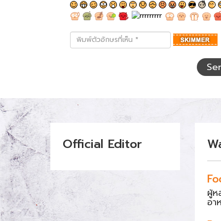
พิมพ์
ตัว
อักษร
ที่
Se
เห็น
Official Editor
W
Fo
ผู้
อา