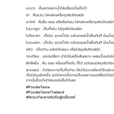
.
มะนาว : คั้นเอาเฉพาะน้ำใส่บล็อกน้ำแข็งไว้
ข่า : หั่นแว่น ใส่กล่องหรือถุงซิปปิดสนิท
ตะไคร้ : หั่นชิ้น ซอย หรือหั่นท่อน ใส่กล่องหรือถุงซิปปิดสนิ
ใบมะกรูด : เก็บทั้งใบ ใส่ถุงซิปปิดสนิท
ใบโหระพา : เด็ดใบ ลวกน้ำจัด แล้วลงแช่น้ำเย็นทันที บีบน้ำอ
ใบกะเพรา : เด็ดใบ ลวกน้ำจัด แล้วลงแช่น้ำเย็นทันที บีบน้ำอ
พริก : เด็ดก้าน แล้วใส่กล่อง หรือใส่ถุงซิปปิดสนิท
กระเทียม : ปอกเปลือก นำไปปั่นหรือสับหยาบ ผสมน้ำลงไปเล็
ผักชีฝรั่ง : หั่น ซอย หรือแช่ทั้งต้น ก็ได้ แต่ตอนใส่ถุงซิป
สะระแหน่ : ถ้าต้องการเก็บทั้งก้าน ให้นำไปวางเรียงไว้ในช่
เก็บใส่ถุงอีกครั้ง แต่ถ้าหากตั้งการเก็บเฉพาะยอดเพื่อนำไป
จากนั้นจึงนำเข้าช่องแช่แข็งได้เลย
#FoodieTaste
#FoodieTasteThailand
#คิดจะทำอาหารคิดถึงฟู้ดดี้เทสต์