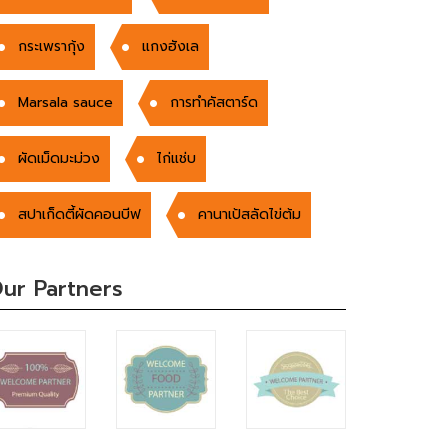
กระเพรากุ้ง
แกงฮังเล
Marsala sauce
การทำคัสตาร์ด
ผัดเม็ดมะม่วง
ไก่แช่บ
สปาเก็ดตี้ผัดคอนบีฟ
คานาเป้สลัดไข่ต้ม
ur Partners