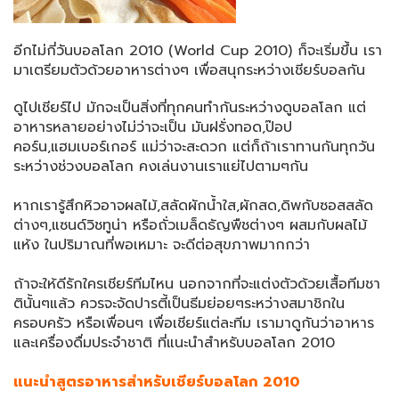
อีกไม่กี่วันบอลโลก 2010 (World Cup 2010) ก็จะเริ่มขึ้น เรา
มาเตรียมตัวด้วยอาหารต่างๆ เพื่อสนุกระหว่างเชียร์บอลกัน
ดูไปเชียร์ไป มักจะเป็นสิ่งที่ทุกคนทำกันระหว่างดูบอลโลก แต่
อาหารหลายอย่างไม่ว่าจะเป็น มันฝรั่งทอด,ป๊อป
คอร์น,แฮมเบอร์เกอร์ แม่ว่าจะสะดวก แต่ก็ถ้าเราทานกันทุกวัน
ระหว่างช่วงบอลโลก คงเล่นงานเราแย่ไปตามๆกัน
หากเรารู้สึกหิวอาจผลไม้,สลัดผักน้ำใส,ผักสด,ดิพกับซอสสลัด
ต่างๆ,แซนด์วิชทูน่า หรือถั่วเมล็ดธัญพืชต่างๆ ผสมกับผลไม้
แห้ง ในปริมาณที่พอเหมาะ จะดีต่อสุขภาพมากกว่า
ถ้าจะให้ดีรักใครเชียร์ทีมไหน นอกจากที่จะแต่งตัวด้วยเสื้อทีมชา
ตินั้นๆแล้ว ควรจะจัดปารตี้เป็นธีมย่อยๆระหว่างสมาชิกใน
ครอบครัว หรือเพื่อนๆ เพื่อเชียร์แต่ละทีม เรามาดูกันว่าอาหาร
และเครื่องดื่มประจำชาติ ที่แนะนำสำหรับบอลโลก 2010
แนะนำสูตรอาหารสำหรับเชียร์บอลโลก 2010