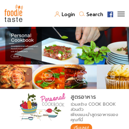
Login
Search
สูตรอาหาร
สูตรอาหารล่าสุด
พาไปชิม
Top Foodie
สารพันก้นครัว
เคล็ดลับน่ารู้
FoodPedia
เปรียบเทียบหน่วยการตวง
สูตรอาหาร
สร้าง Cookbook
ร่วมสร้าง COOK BOOK
เปรียบเทียบอุณหภูมิ
ส่วนตัว
เพียงแนะนำสูตรอาหารของ
เปรียบเทียบน้ำหนักวัตถุดิบ
คุณที่นี่
เริ่มเลย!