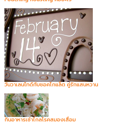
วันวาเลนไทด์กับชอคโกแล็ต คู่รักแสนหวาน
กินอาหารเช้าไกลโรคสมองเสื่อม