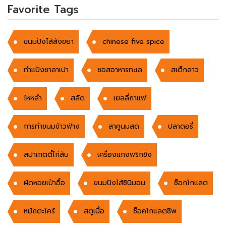
Favorite Tags
ขนมปังไส้สังขยา
chinese five spice
ทำแป้งซาลาเปา
ซอสอาหารทะเล
สเต็กลาว
ไหหลำ
สลัด
เยลลี่กาแฟ
การทำขนมข้าวฟ่าง
สาคูนมสด
ปลาดอรี่
สปาเกตตี้ไก่สับ
เครื่องแกงพริกขิง
ผัดหอยเป๋าอื้อ
ขนมปังไส้ซินิมอน
ช็อกโกแลต
หมักตะไคร้
สตูเนื้อ
ช็อคโกแลตชิพ