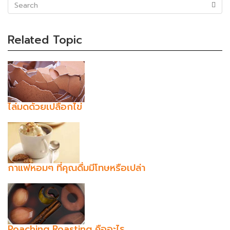
(success)
Related Topic
ไล่มดด้วยเปลือกไข่
กาแฟหอมๆ ที่คุณดื่มมีโทษหรือเปล่า
Poaching Roasting คืออะไร