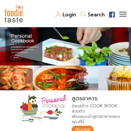
Login
Search
สูตรอาหาร
สูตรอาหารล่าสุด
พาไปชิม
Top Foodie
สารพันก้นครัว
เคล็ดลับน่ารู้
FoodPedia
เปรียบเทียบหน่วยการตวง
สูตรอาหาร
สร้าง Cookbook
ร่วมสร้าง COOK BOOK
เปรียบเทียบอุณหภูมิ
ส่วนตัว
เพียงแนะนำสูตรอาหารของ
เปรียบเทียบน้ำหนักวัตถุดิบ
คุณที่นี่
เริ่มเลย!