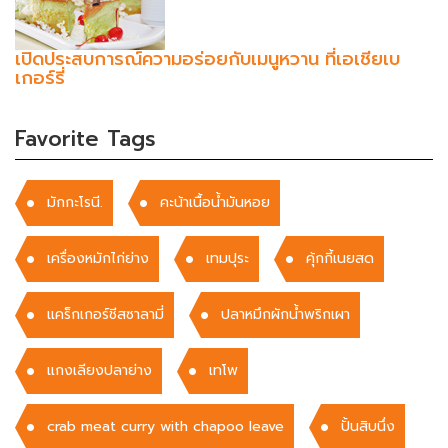
เปิดประสบการณ์ความอร่อยกับเมนูหวาน ที่เอเชียเบ
เกอร์รี่
Favorite Tags
มักกะโรนี.
คะน้าเนื้อน้ำมันหอย
เครื่องหมักไก่ย่าง
เทมปุระ
คุ้กกี้เนยสด
แคร็กเกอร์ชีสซาลามี่
ปลาหมึกผักน้ำพริกเผา
แกงเลียงปลาย่าง
เทโพ
crab meat curry with chapoo leave
ปั้นสิบนึ่ง