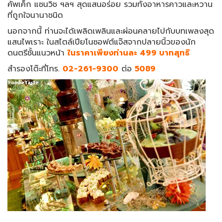
คัพเค็ก แซนวิช ฯลฯ สุดแสนอร่อย รวมทั้งอาหารคาวและหวาน
ที่ถูกใจนานาชนิด
นอกจากนี้ ท่านจะได้เพลิดเพลินและผ่อนคลายไปกับบทเพลงสุด
แสนไพเราะ ในสไตล์เปียโนซอฟต์แจ๊สจากปลายนิ้วของนัก
ดนตรีชั้นแนวหน้า
ในราคาเพียงท่านละ 499 บาทสุทธิ
สำรองโต๊ะที่โทร.
02-261-9300
ต่อ
5089