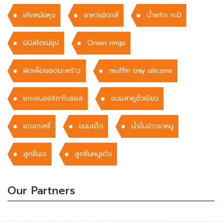
เค้กหม้อหุง
อาหารอิตาลี่
น้ำพริก กะปิ
มินิสโตเน่ซุป
Onion rings
ผัดเผ็ดยอดมะพร้าว
muffin tray silicone
แกะอบออริกาโนซอส
ขนมสาคูถั่วเขียว
แกงกะหรี่
ขนมเด็ก
น้ำจิ้มข้าวขาหมู
ลูกชิ้นเจ
ลูกชิ้นหมูเด้ง
Our Partners