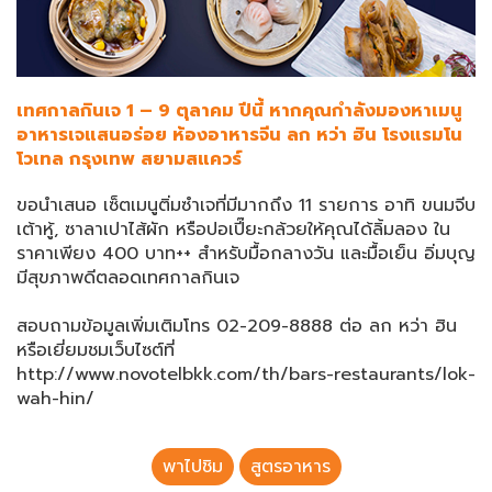
เทศกาลกินเจ 1 – 9 ตุลาคม ปีนี้ หากคุณกำลังมองหาเมนู
อาหารเจแสนอร่อย ห้องอาหารจีน ลก หว่า ฮิน โรงแรมโน
โวเทล กรุงเทพ สยามสแควร์
ขอนำเสนอ เซ็ตเมนูติ่มซำเจที่มีมากถึง 11 รายการ อาทิ ขนมจีบ
เต้าหู้, ซาลาเปาไส้ผัก หรือปอเปี๊ยะกล้วยให้คุณได้ลิ้มลอง ใน
ราคาเพียง 400 บาท++ สำหรับมื้อกลางวัน และมื้อเย็น อิ่มบุญ
มีสุขภาพดีตลอดเทศกาลกินเจ
สอบถามข้อมูลเพิ่มเติมโทร 02-209-8888 ต่อ ลก หว่า ฮิน
หรือเยี่ยมชมเว็บไซต์ที่
http://www.novotelbkk.com/th/bars-restaurants/lok-
wah-hin/
พาไปชิม
สูตรอาหาร