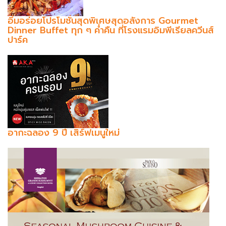
อิ่มอร่อยโปรโมชั่นสุดพิเศษสุดอลังการ Gourmet
Dinner Buffet ทุก ๆ ค่ำคืน ที่โรงแรมอิมพีเรียลควีนส์
ปาร์ค
อากะฉลอง 9 ปี เสิร์ฟเมนูใหม่