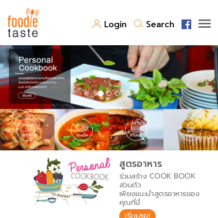
Login
Search
สูตรอาหาร
สูตรอาหารล่าสุด
พาไปชิม
Top Foodie
สารพันก้นครัว
เคล็ดลับน่ารู้
FoodPedia
เปรียบเทียบหน่วยการตวง
สูตรอาหาร
สร้าง Cookbook
ร่วมสร้าง COOK BOOK
เปรียบเทียบอุณหภูมิ
ส่วนตัว
เพียงแนะนำสูตรอาหารของ
เปรียบเทียบน้ำหนักวัตถุดิบ
คุณที่นี่
เริ่มเลย!