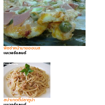
พิซซ่าหน้ามายองเนส
เนเวอร์แลนด์
สปาเกตตี้ปลาทูน่า
เนเวอร์แลนด์