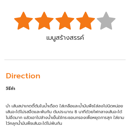
เมนูสร้างสรรค์
Direction
วิธีทำ
นำ เส้นสปาเกตตี้ต้มในน้ำเดือด ใส่เกลือและน้ำมันพืชใส่ลงไปนิดหน่อย
เส้นจะได้ไม่รสจืดและพันกัน ต้มประมาณ 8 นาทีด้วยไฟกลางเส้นจะได้
ไม่อืดมาก แล้วเอาไปล้างน้ำเย็นใช้กระชอนกรองเพื่อหยุดการสุก ใส่ชาม
ไว้คลุกน้ำมันพืชเส้นจะได้ไม่พันกัน