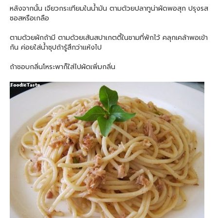
หลังจากนั้น เจียวกระเทียมในน้ำมัน ตามด้วยปลาทูน่าผัดพอสุก ปรุงรส
ซอสหรือเกลือ
ตามด้วยผักถ้ามี ตามด้วยเส้นสปาเกตตี้ในชามที่พักไว้ คลุกเคล้าพอเข้า
กัน ค่อยใส่น้ำซุปถ้ารู้สึกว่าแห้งไป
ถ้าชอบกลิ่นโหระพาก็ใส่ไปผัดเพิ่มกลิ่น