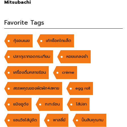
Mitsubachi
Favorite Tags
กุ้งอบเนย
เค้กช็อคโกแล็ต
ปลากุเราทอดกระเทียม
หอยแคลงยำ
เครื่องดื่มคลายร้อน
crème
สรรพคุณของผัดผัก4สหาย
egg roll
แป้งอูด้ง
กะทะร้อน
ไส้ปลา
แซนวิชใส้ปูอัด
พาสลี่ย์
ปั้นสิบคุณกบ