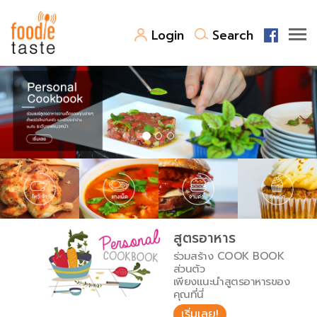
Login
Search
สูตรอาหาร
สูตรอาหารล่าสุด
พาไปชิม
Top Foodie
สารพันก้นครัว
เคล็ดลับน่ารู้
FoodPedia
เปรียบเทียบหน่วยการตวง
สูตรอาหาร
สร้าง Cookbook
ร่วมสร้าง COOK BOOK
เปรียบเทียบอุณหภูมิ
ส่วนตัว
เพียงแนะนำสูตรอาหารของ
เปรียบเทียบน้ำหนักวัตถุดิบ
คุณที่นี่
เริ่มเลย!