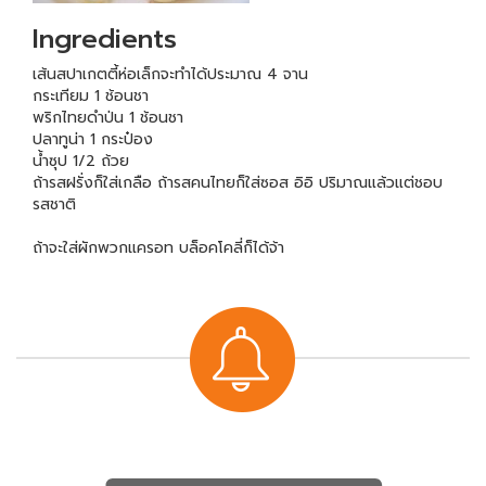
Ingredients
เส้นสปาเกตตี้ห่อเล็กจะทำได้ประมาณ 4 จาน
กระเทียม 1 ช้อนชา
พริกไทยดำป่น 1 ช้อนชา
ปลาทูน่า 1 กระป๋อง
น้ำซุป 1/2 ถ้วย
ถ้ารสฝรั่งก็ใส่เกลือ ถ้ารสคนไทยก็ใส่ซอส อิอิ ปริมาณแล้วแต่ชอบ
รสชาติ
ถ้าจะใส่ผักพวกแครอท บล็อคโคลี่ก็ได้จ้า