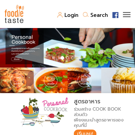
Login
Search
สูตรอาหาร
สูตรอาหารล่าสุด
พาไปชิม
Top Foodie
สารพันก้นครัว
เคล็ดลับน่ารู้
FoodPedia
เปรียบเทียบหน่วยการตวง
สูตรอาหาร
สร้าง Cookbook
ร่วมสร้าง COOK BOOK
เปรียบเทียบอุณหภูมิ
ส่วนตัว
เพียงแนะนำสูตรอาหารของ
เปรียบเทียบน้ำหนักวัตถุดิบ
คุณที่นี่
เริ่มเลย!