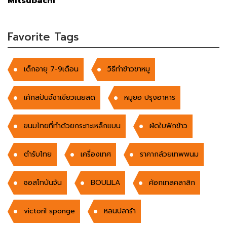
Mitsubachi
Favorite Tags
เด็กอายุ 7-9เดือน
วิธีทำข้าวขาหมู
เค้กสปันจ์ชาเขียวเนยสด
หมูยอ ปรุงอาหาร
ขนมไทยที่ทำด้วยกระทะเหล็กแบน
ผ้ดใบฟักข้าว
ตำรับไทย
เครื่องเทศ
ราคากล้วยเทพพนม
ซอสโทบันจัน
BOULILA
ค้อกเทลคลาสิก
victoril sponge
หลนปลาร้า