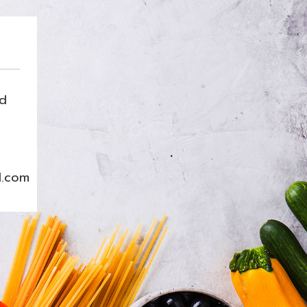
nd
l.com