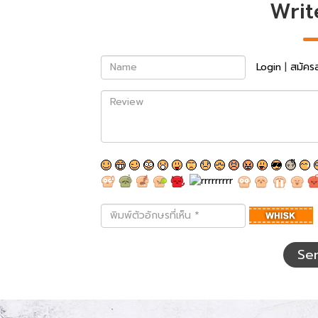
Writ
Name
Login
|
สมัคร
Review
พิมพ์
ตัว
อักษร
ที่
Se
เห็น