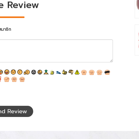
e Review
สมาชิก
nd Review