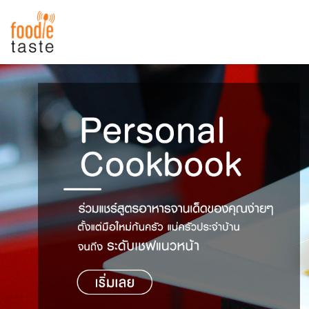
สูตรอาหาร
สูตรอาหารล่าสุด
พาไปชิม
Top Foodie
สารพันก้นครัว
เคล็ดลับน่ารู้
FoodPedia
เปรียบเทียบหน่วยการตวง
สร้าง Cookbook
เปรียบเทียบอุณหภูมิ
เปรียบเทียบน้ำหนักวัตถุดิบ