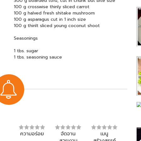
300 g boarded tofu, cut in chunk but bite size
100 g crosswise thinly sliced carrot
100 g halved fresh shitake mushroom
100 g asparagus cut in 1 inch size
100 g thinlt sliced young coconut shoot
Seasonings
1 tbs. sugar
1 tbs. seasoning sauce
ความอร่อย
จัดจาน
เมนู
สวยงาม
สร้างสรรค์