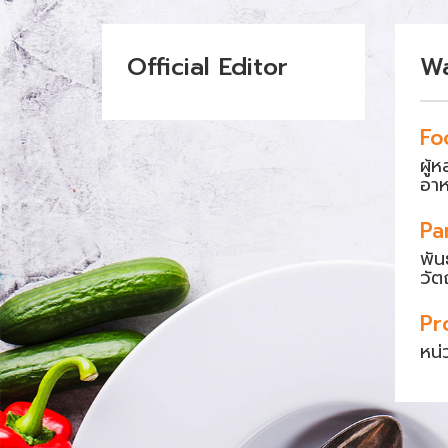
Official Editor
W
Fo
ผู้
อา
Pa
พัน
วัต
Pr
หน่