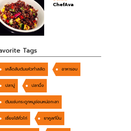
ChefAva
avorite Tags
เคล็ดลับต้มแห้วทำสลัด
อาหารอบ
ปลาบู่
ปลานึ่ง
ต้มแซ่บกระดูกหมูอ่อนหน่อกะลา
เซี่ยงไฮ้คั่วไก่
ยาคูลท์ปั่น