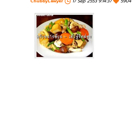
ChubbyLawyer
17 Sep 2553 9:14:37
5904 