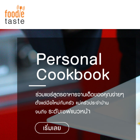
สูตรอาหาร
สูตรอาหารล่าสุด
พาไปชิม
Top Foodie
สารพันก้นครัว
เคล็ดลับน่ารู้
FoodPedia
เปรียบเทียบหน่วยการตวง
สร้าง Cookbook
เปรียบเทียบอุณหภูมิ
เปรียบเทียบน้ำหนักวัตถุดิบ