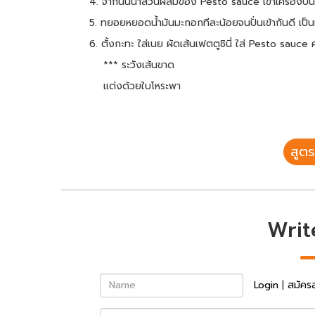
4. จากนั้นนำส่วนผสมของ Pesto sauce เข้าเครื่องปั่น
5. ทยอยหยอดน้ำมันมะกอกทีละน้อยจนปั่นเข้ากันดี เป็นเน
6. ตั้งกะทะ ใส่เนย ผัดเส้นเฟตตูชินี่ ใส่ Pesto sauce 
*** ระวังเส้นขาด
แต่งด้วยใบโหระพา
สูตร
Writ
Name
Login
|
สมัคร
Review