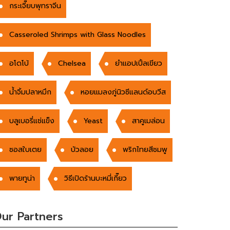
กระเจี๊ยบพุทราจีน
Casseroled Shrimps with Glass Noodles
อโดโบ้
Chelsea
ยำแอปเปิ้ลเขียว
น้ำจิ้มปลาหมึก
หอยแมลงภู่นิวซีแลนด์อบวีส
บลูเบอรี่แช่แข็ง
Yeast
สาคูเมล่อน
ซอสใบเตย
บัวลอย
พริกไทยสีชมพู
พายทูน่า
วิธีเปิดร้านบะหมี่เกี๊ยว
ur Partners