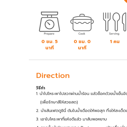
0 ชม. 5
0 ชม. 0
1 คน
นาที
นาที
Direction
วิธีทำ
1. นำไปใหระพาไปลวกผ่านน้ำร้อน แล้วช็อคด้วยน้ำเย็นจัด 
(เพื่อรักษาสีให้สวยสด)
2. นำเส้นเฟตตูชินี่ ต้มในน้ำเดือดให้พอสุก ทิ้งให้สะเด็ดน
3. เอาใบโหระพาที่แห้งดีแล้ว มาสับพอหยาบ