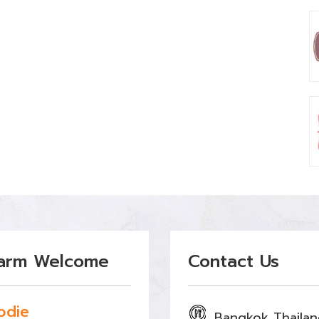
arm Welcome
Contact Us
odie
Bangkok Thaila