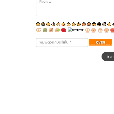
พิมพ์
ตัว
อักษร
ที่
Se
เห็น