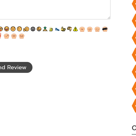
nd Review
O