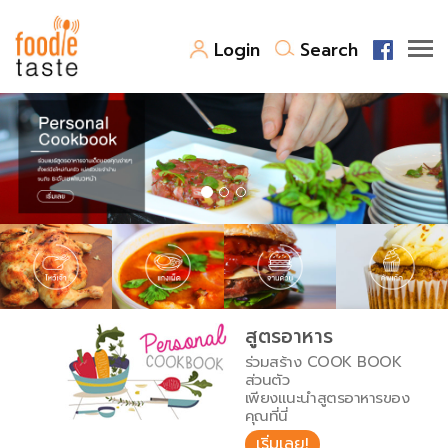
Login
Search
สูตรอาหาร
สูตรอาหารล่าสุด
พาไปชิม
Top Foodie
สารพันก้นครัว
เคล็ดลับน่ารู้
FoodPedia
เปรียบเทียบหน่วยการตวง
สูตรอาหาร
สร้าง Cookbook
ร่วมสร้าง COOK BOOK
เปรียบเทียบอุณหภูมิ
ส่วนตัว
เพียงแนะนำสูตรอาหารของ
เปรียบเทียบน้ำหนักวัตถุดิบ
คุณที่นี่
เริ่มเลย!