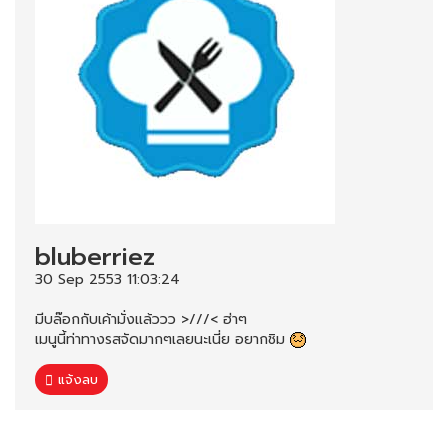
bluberriez
30 Sep 2553 11:03:24
มีบล๊อกกับเค้ามั่งแล้ววว >///< ฮ่าๆ
เมนูนี้ท่าทางรสจัดมากๆเลยนะเนี่ย อยากชิม
แจ้งลบ