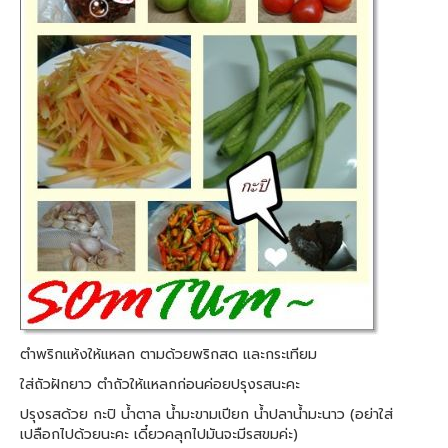
ตำพริกแห้งให้แหลก ตามด้วยพริกสด และกระเทียม
ใส่ถัวฝักยาว ตำถัวให้แหลกก่อนค่อยปรุงรสนะคะ
ปรุงรสด้วย กะปิ น้ำตาล น้ำมะขามเปียก น้ำปลาน้ำมะนาว (อย่าใส่
เปลือกไปด้วยนะคะ เดี๋ยวคลุกไปมันจะมีรสขมค่ะ)