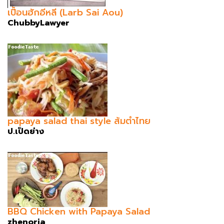
เปื้อนฮักอีหลี (Larb Sai Aou)
ChubbyLawyer
papaya salad thai style ส้มตำไทย
ป.เป็ดย่าง
BBQ Chicken with Papaya Salad
zhenoria