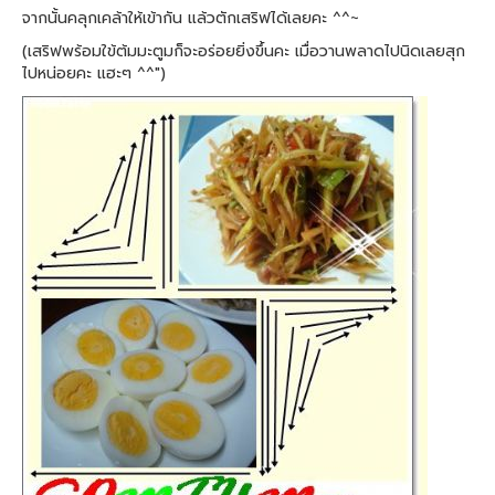
จากนั้นคลุกเคล้าให้เข้ากัน แล้วตักเสริฟได้เลยคะ ^^~
(เสริฟพร้อมใข้ต้มมะตูมก็จะอร่อยยิ่งขึ้นคะ เมื่อวานพลาดไปนิดเลยสุก
ไปหน่อยคะ แฮะๆ ^^")