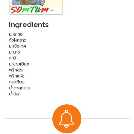
Ingredients
มะละกอ
ถั่วฝักยาว
มะเขือเทศ
มะนาว
กะปิ
มะขามเปียก
พริกสด
พริกแห้ง
กระเทียม
น้ำตาลทราย
น้ำปลา