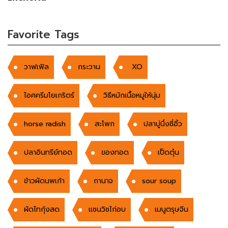
Favorite Tags
วาฟเฟิล
กระวาน
XO
ไอศครีมโยเกริตร์
วิธีหมักเนื้อหมูให้นุ่ม
horse radish
สะโพก
ปลาบู่นึ่งซี่อิ้ว
ปลาอินทรีย์ทอด
ของทอด
เป็ดตุ๋น
ข้าวผัดนพเก้า
กานาจ
sour soup
ผัดไทกุ้งสด
แซนวิชไก่อบ
เมนูตรุษจีน