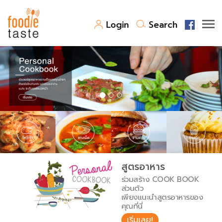
Login
Search
สูตรอาหาร
สูตรอาหารล่าสุด
พาไปชิม
Top Foodie
สารพันก้นครัว
เคล็ดลับน่ารู้
FoodPedia
เปรียบเทียบหน่วยการตวง
สูตรอาหาร
สร้าง Cookbook
ร่วมสร้าง COOK BOOK
เปรียบเทียบอุณหภูมิ
ส่วนตัว
เพียงแนะนำสูตรอาหารของ
เปรียบเทียบน้ำหนักวัตถุดิบ
คุณที่นี่
เริ่มเลย!