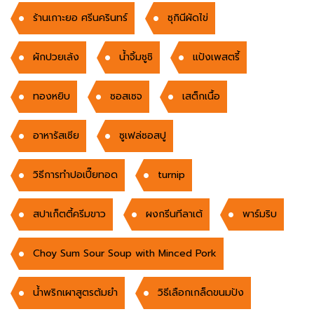
ร้านเกาะยอ ศรีนครินทร์
ซุกินีผัดไข่
ผักปวยเล้ง
น้ำจิ้มชูชิ
แป้งเพสตรี้
ทองหยิบ
ซอสเซจ
เสต็กเนื้อ
อาหารัสเซีย
ซูเฟล่ซอสปู
วิธีการทำปอเปี๊ยทอด
turnip
สปาเก็ตตี้ครีมขาว
ผงกรีนทีลาเต้
พาร์มริบ
Choy Sum Sour Soup with Minced Pork
น้ำพริกเผาสูตรต้มยำ
วิธีเลือกเกล็ดขนมปัง