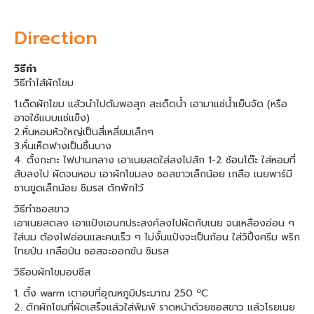
Direction
วิธีทำ
วิธีทำไส้ผักโขม
1.เด็ดผักโขม แล้วนำไปต้มพอสุก สะเด็ดน้ำ เอามาแช่น้ำเย็นจัด (หรือ
อาจใช้แบบแช่แข็ง)
2.หั่นหอมหัวใหญ่เป็นสี่เหลี่ยมเล็กๆ
3.หั่นเห็ดฟางเป็นชิ้นบาง
4. ตั้งกะทะ ไฟปานกลาง เอาเนยสดใส่ลงไปสัก 1-2 ช้อนโต๊ะ ใส่หอมที่
สับลงไป ผัดจนหอม เอาผักโขมลง ซอสขาวเล็กน้อย เกลือ เนยพาร์มี
ซานขูดเล็กน้อย ชิมรส ตักพักไว้
วิธีทำซอสขาว
เอาเนยสดลง เอาแป้งเอนกประสงค์ลงไปผัดกับเนย จนเหลืองอ่อน ๆ
ใส่นม ต้องไฟอ่อนและคนเร็ว ๆ ไม่งั้นแป้งจะเป็นก้อน ใส่วิปิ้งครีม พริก
ไทยป่น เกลือป่น ซอสจะออกข้น ชิมรส
วิธีอบผักโขมอบชีส
o
1. ตั้ง warm เตาอบที่อุณหภูมิประมาณ 250
C
2. ตักผักโขมที่ผัดเสร็จแล้วใส่พิมพ์ ราดหน้าด้วยซอสขาว แล้วโรยเนย