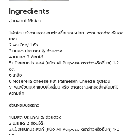
Ingredients
ส่วนผสมไส้ผักโขม
1.ผักโขม ถ้าทานหลายคนต้องซื้อเยอะหน่อย เพราะเวลาทำจะฟีบลง
เยอะ
2.หอมใหญ่ 1 หัว
3.นมสด ประมาณ ½ ถ้วยตวง
4.เนยสด 2 ช้อนโต๊ะ
5.แป้งเอนกประสงค์ (แป้ง All Purpose ตราว่าวหรืออื่นๆ) 1-2
ชต.
6.เกลือ
8.Mozerella cheese และ Parmesan Cheeze ขูดฝอย
9. พิมพ์ขนมเค้กแบบสี่เหลี่ยม หรือ ถาดเซรามิคทรงสี่เหลี่ยมทีมี
ความลึก
ส่วนผสมซอสขาว
1.นมสด ประมาณ ½ ถ้วยตวง
2.เนยสด 2 ช้อนโต๊ะ
3.แป้งเอนกประสงค์ (แป้ง All Purpose ตราว่าวหรืออื่นๆ) 1-2