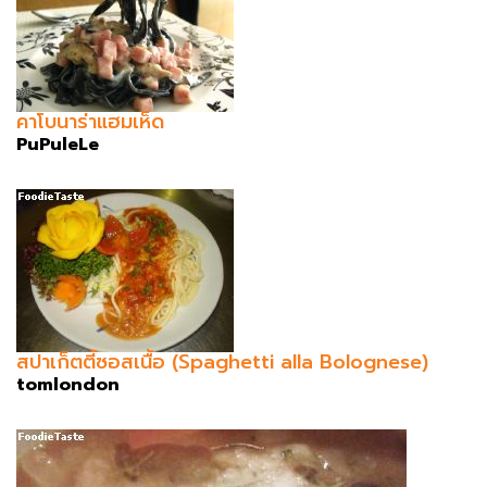
คาโบนาร่าแฮมเห็ด
PuPuleLe
สปาเก็ตตี้ซอสเนื้อ (Spaghetti alla Bolognese)
tomlondon