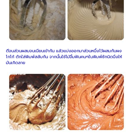
ตีจนส่วนผสมจนเนียนเข้ากัน แล้วแบ่งออกมาส่วนหนึ่งไว้ผสมกับผง
โกโก้ ตักใส่พิมพ์สลับกัน จากนั้นใช้ไม้จิ้มฟันคนๆในพิมพ์ซักนิดนึงให้
มันเกิดลาย