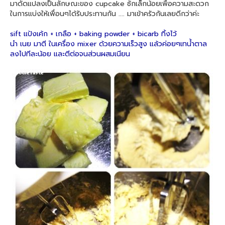
มาดัดแปลงเป็นลักษณะของ cupcake ซักเล็กน้อยเพื่อความสะดวก
ในการแบ่งให้เพื่อนๆได้รับประทานกัน .... มาเข้าครัวกันเลยดีกว่าค่ะ
sift แป้งเค้ก + เกลือ + baking powder + bicarb ทิ้งไว้
นำ เนย มาตี ในเครื่อง mixer ด้วยความเร็วสูง แล้วค่อยๆเทน้ำตาล
ลงไปทีละน้อย และตีต่อจนส่วนผสมเนียน