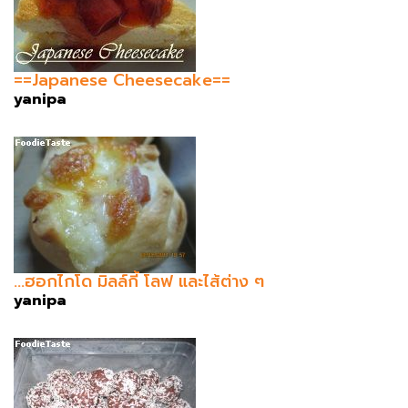
==Japanese Cheesecake==
yanipa
...ฮอกไกโด มิลล์กี้ โลฟ และไส้ต่าง ๆ
yanipa