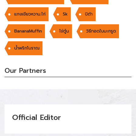
แกงเขียวหวาน.ไก่
Sk
ปิต้า
BananaMuffin
ไข่ตู๋น
วิธีทอดใบมะกรูด
น้ำพริกโบราณ
Our Partners
Official Editor