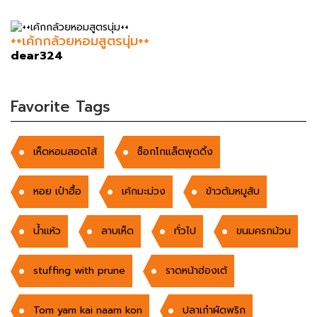
++เค้กกล้วยหอมสูตรนุ่ม++
dear324
Favorite Tags
เห็ดหอมสอดไส้
ช็อกโกแล็ตพุดดิ้ง
หอย เป๋าฮื้อ
เค้กมะม่วง
ข้าวต้มหมูสับ
น้ำแห้ว
ลาบเห็ด
ทั่วไป
ขนมครกม้วน
stuffing with prune
ราดหน้าฮ่องเต้
Tom yam kai naam kon
ปลาเก๋าผัดพริก