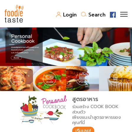
Login
Search
สูตรอาหาร
สูตรอาหารล่าสุด
พาไปชิม
Top Foodie
สารพันก้นครัว
เคล็ดลับน่ารู้
FoodPedia
เปรียบเทียบหน่วยการตวง
สูตรอาหาร
สร้าง Cookbook
ร่วมสร้าง COOK BOOK
เปรียบเทียบอุณหภูมิ
ส่วนตัว
เพียงแนะนำสูตรอาหารของ
เปรียบเทียบน้ำหนักวัตถุดิบ
คุณที่นี่
เริ่มเลย!