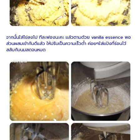
จากนั้นใส่ไข่ลงไป ทีละฟองนะคะ แล้วตามด้วย vanilla essence พอ
ส่วนผสมเข้ากันดีแล้ว ให้ปรับเป็นความเร็วต่ำ ค่อยๆใส่แป้งที่ร่อนไว้
สลับกับนมสดจนหมด