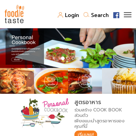
Login
Search
สูตรอาหาร
สูตรอาหารล่าสุด
พาไปชิม
Top Foodie
สารพันก้นครัว
เคล็ดลับน่ารู้
FoodPedia
เปรียบเทียบหน่วยการตวง
สูตรอาหาร
สร้าง Cookbook
ร่วมสร้าง COOK BOOK
เปรียบเทียบอุณหภูมิ
ส่วนตัว
เพียงแนะนำสูตรอาหารของ
เปรียบเทียบน้ำหนักวัตถุดิบ
คุณที่นี่
เริ่มเลย!