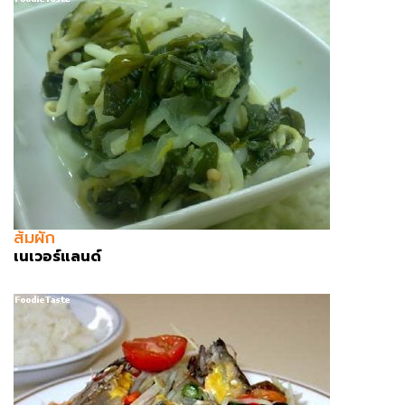
ส้มผัก
เนเวอร์แลนด์