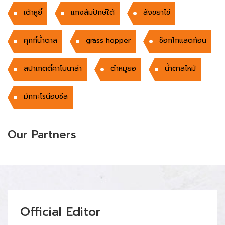
เต้าหูยี้
แกงส้มปักษ์ใต้
สังขยาไข่
คุกกี้น้ำตาล
grass hopper
ช็อกโกแลตก้อน
สปาเกตตี้คาโบนาล่า
ตำหมูยอ
น้ำตาลไหม้
มักกะโรนีอบชีส
Our Partners
Official Editor