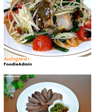
ส้มตำปูปลาร้า
FoodieAdmin