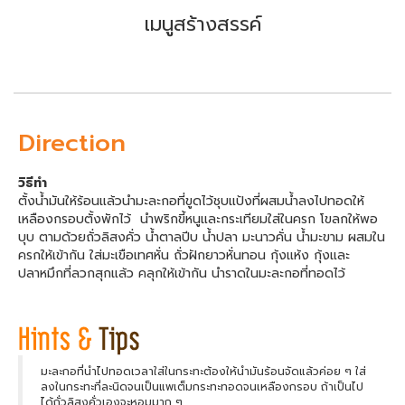
เมนูสร้างสรรค์
Direction
วิธีทำ
ตั้งน้ำมันให้ร้อนแล้วนำมะละกอที่ขูดไว้ชุบแป้งที่ผสมน้ำลงไปทอดให้
เหลืองกรอบตั้งพักไว้ นำพริกขี้หนูและกระเทียมใส่ในครก โขลกให้พอ
บุบ ตามด้วยถั่วลิสงคั่ว น้ำตาลปีบ น้ำปลา มะนาวคั่น น้ำมะขาม ผสมใน
ครกให้เข้ากัน ใส่มะเขือเทศหั่น ถั่วฝักยาวหั่นทอน กุ้งแห้ง กุ้งและ
ปลาหมึกที่ลวกสุกแล้ว คลุกให้เข้ากัน นำราดในมะละกอที่ทอดไว้
มะละกอที่นำไปทอดเวลาใส่ในกระทะต้องให้นำมันร้อนจัดแล้วค่อย ๆ ใส่
ลงในกระทะที่ละนิดจนเป็นแพเต็มกระทะทอดจนเหลืองกรอบ ถ้าเป็นไป
ได้ถั่วลิสงคั่วเองจะหอมมาก ๆ