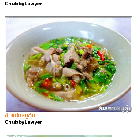
ChubbyLawyer
ต้มแซ่บหมูตุ๋น
ChubbyLawyer