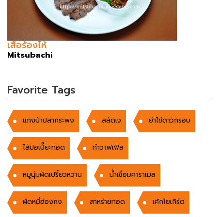
เสือร้องไห้
Mitsubachi
Favorite Tags
แกงป่าปลากระพง
สลัดเจ
ยำไข่ดาวกรอบ
ไส้ปอเปี๊ยะทอด
ทำวาฟเฟิล
หมูนุ่มผัดเปรี้ยวหวาน
น้ำเชื่อมคาราเมล
ผัดหมี่ฮ่องกง
สาหร่ายทอด
เค้กโยเกิร์ต