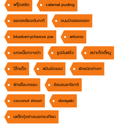
ฟรุ๊ตสลัด
calamal puding
ยอดเหลียงต้มกะทิ
ขนมปังฮอตดอก
blueberrycheese pie
arborio
แกงเนื้อกวางป่า
รูปมันฝรั่ง
สปาเก็ตตี้หมู
โจ๊กเด็ก
สปันจ์ดรอป
ผักชนิดต่างๆ
ฟักเชื่อมกรอบ
ซัลมอนเทริยากิ
coconut shoot
dorayaki
เสต็คกุ้งย่างเนยกระเทียม