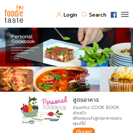
Login
Search
สูตรอาหาร
สูตรอาหารล่าสุด
พาไปชิม
Top Foodie
สารพันก้นครัว
เคล็ดลับน่ารู้
FoodPedia
เปรียบเทียบหน่วยการตวง
สูตรอาหาร
สร้าง Cookbook
ร่วมสร้าง COOK BOOK
เปรียบเทียบอุณหภูมิ
ส่วนตัว
เพียงแนะนำสูตรอาหารของ
เปรียบเทียบน้ำหนักวัตถุดิบ
คุณที่นี่
เริ่มเลย!