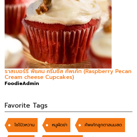
ราสเบอร์รี่ พีแคน ครีมชีส คัพเค้ก (Raspberry Pecan
Cream cheese Cupcakes)
FoodieAdmin
Favorite Tags
ไชโป้วหวาน
หมูผัดข่า
คัพเค้กลูกตาลนมสด