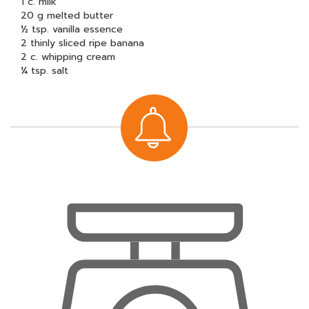
1 c. milk
20 g melted butter
½ tsp. vanilla essence
2 thinly sliced ripe banana
2 c. whipping cream
¼ tsp. salt