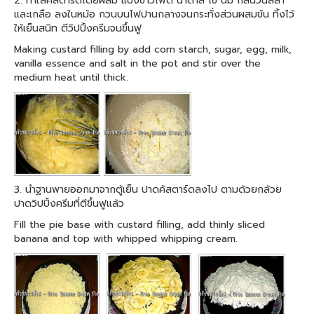
2. ทำใส้คัสตาร์ดโดยผสม แป้งข้าวโพด น้ำตาล ไข่ นม กลิ่นวนิลลา
และเกลือ ลงในหม้อ กวนบนไฟปานกลางจนกระทั่งส่วนผสมข้น ทิ้งไว้
ให้เย็นสนิท ตีวิปปิ้งครีมจนขึ้นฟู
Making custard filling by add corn starch, sugar, egg, milk,
vanilla essence and salt in the pot and stir over the
medium heat until thick.
3. นำฐานพายออกมาจากตู้เย็น ปาดคัสตาร์ดลงไป ตามด้วยกล้วย
ปาดวิปปิ้งครีมที่ตีขึ้นฟูแล้ว
Fill the pie base with custard filling, add thinly sliced
banana and top with whipped whipping cream.