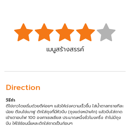
เมนูสร้างสรรค์
Direction
วิธีทำ
ตีไข่ขาวโดยเริ่มด้วยตีค่อยๆ แล้วให้เร่งความเร็วขึ้น ใส่น้ำตาลทรายทีละ
น้อย ตีจนไข่เบาฟู ตักใส่ถุงที่มีหัวบีบ (ถุงแต่งหน้าเค้ก) แล้วบีบใส่ถาด
เข้าเตาอบไฟ 100 องศาเซลเซียส ประมาณหนึ่งชั่วโมงครึ่ง ถ้าไม่มีถุง
บีบ ให้ใช้ช้อนนี่แหละตักใส่ถาดเป็นก้อนๆ