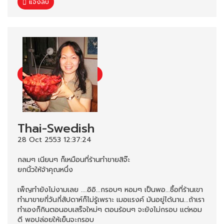
แจ้งลบ
Thai-Swedish
28 Oct 2553 12:37:24
กลมๆ เนียนๆ ก็เหมือนที่ร้านทำขายสิจ๊ะ
ยกนิ้วให้จ้าคุณหนึ่ง
เพ็ญทำยังไม่งามเลย ....อิอิ...กรอบๆ หอมๆ เป็นพอ...ซื้อที่ร้านเขา
ทำมาขายกี่วันกี่สัปดาห์ก็ไม่รู้เพราะ เมอแรงค์ มันอยู่ได้นาน...ถ้าเรา
ทำเองก็กินตอนอบเสร็จใหม่ๆ ตอนร้อนๆ จะยังไม่กรอบ แต่หอม
ดี พอปล่อยให้เย็นจะกรอบ