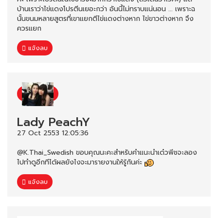
บ้านเราว่าไข่แดงโปรตีนเยอะกว่า อันนี้ไม่ทราบแน่นอน ... เพราะฉ
นั้นขนมหลายสูตรที่เขาแยกตีไข่แดงต่างหาก ไข่ขาวต่างหาก จึง
ควรแยก
แจ้งลบ
Lady PeachY
27 Oct 2553 12:05:36
@K.Thai_Swedish ขอบคุณนะคะสำหรับคำแนะนำเด๋วพีชจะลอง
ไปทำดูอีกทีได้ผลยังไงจะมารายงานให้รู้กันค่ะ
แจ้งลบ