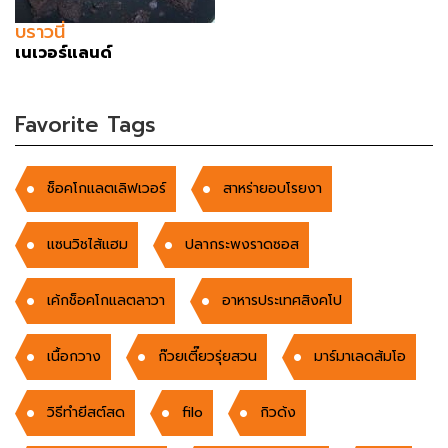
บราวนี่
เนเวอร์แลนด์
Favorite Tags
ช็อคโกแลตเลิฟเวอร์
สาหร่ายอบโรยงา
แซนวิชไส้แฮม
ปลากระพงราดซอส
เค้กช็อคโกแลตลาวา
อาหารประเทศสิงคโป
เนื้อกวาง
ก๊วยเตี๊ยวรุ่ยสวน
มาร์มาเลดส้มโอ
วิธีทำยีสต์สด
filo
กิวด้ง