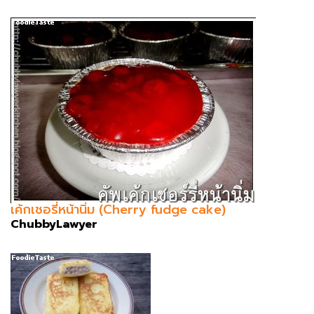
เค้กเชอรี่หน้านิ่ม (Cherry fudge cake)
ChubbyLawyer