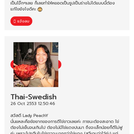
เป็นโจ๊กๆเลย ก็เลยทำให้หยอดเป็นรูปเป็นร่างไม่ได้แบบนี้ต้อง
แก้ไขยังไงดีคะ
แจ้งลบ
Thai-Swedish
26 Oct 2553 12:50:46
สวัสดี Lady PeachY
นั่นแหละคือข้อยากของการตีไข่ขาวเลยค่ะ ภาชนะต้องสะอาด ไข่
ต้องไม่เย็นจนเกินไป ต้องไม่มีไข่แดงปนมา ถึงจะเล็กน้อยก็ตีไม่ฟู
ค่ะ เพราะโปรตีนในไข่ขาวจะมากกว่าไข่แดง (สวีเดนว่าไว้ค่ะ) แต่