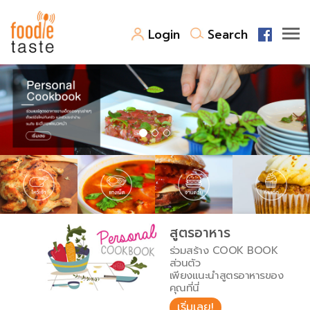
Login
Search
สูตรอาหาร
สูตรอาหารล่าสุด
พาไปชิม
Top Foodie
สารพันก้นครัว
เคล็ดลับน่ารู้
FoodPedia
เปรียบเทียบหน่วยการตวง
สูตรอาหาร
สร้าง Cookbook
ร่วมสร้าง COOK BOOK
เปรียบเทียบอุณหภูมิ
ส่วนตัว
เพียงแนะนำสูตรอาหารของ
เปรียบเทียบน้ำหนักวัตถุดิบ
คุณที่นี่
เริ่มเลย!