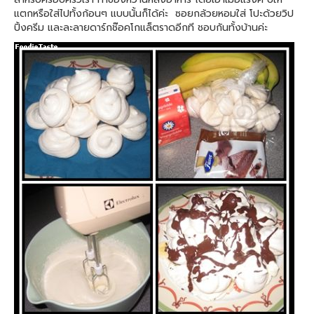
แตกหรือใส่ไปทั้งก้อนๆ แบบนั้นก็ได้ค่ะ ซอยกล้วยหอมใส่ โปะด้วยวิป
ปิ้งครีม และละลายดาร์กช๊อคโกแล็ตราดอีกที ชอบกันทั้งบ้านค่ะ