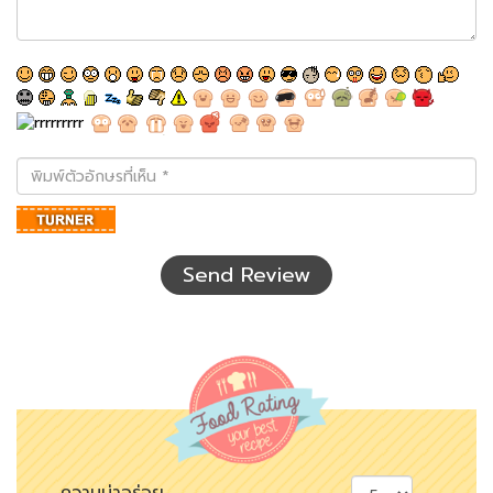
พิมพ์
ตัว
อักษร
ที่
เห็น
Send Review