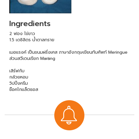
Ingredients
2 ฟอง ไข่ขาว
1.5 เดซิลิตร น้ำตาลทราย
เมอแรงค์ เป็นขนมฝรั่งเศส ภาษาอังกฤษเขียนทับศัพท์ Meringue
ส่วนสวีเดนเรียก Maräng
เสิร์ฟกับ
กล้วยหอม
วิปปิ้งครีม
ช๊อคโกแล็ตซอส