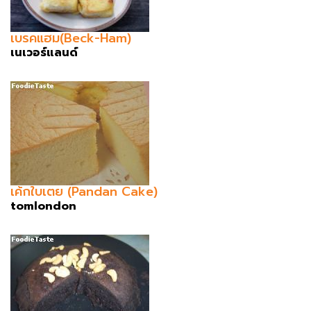
เบรคแฮม(Beck-Ham)
เนเวอร์แลนด์
เค้กใบเตย (Pandan Cake)
tomlondon