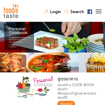
Login
Search
สูตรอาหาร
สูตรอาหารล่าสุด
พาไปชิม
Top Foodie
สารพันก้นครัว
เคล็ดลับน่ารู้
FoodPedia
เปรียบเทียบหน่วยการตวง
สูตรอาหาร
สร้าง Cookbook
ร่วมสร้าง COOK BOOK
เปรียบเทียบอุณหภูมิ
ส่วนตัว
เพียงแนะนำสูตรอาหารของ
เปรียบเทียบน้ำหนักวัตถุดิบ
คุณที่นี่
เริ่มเลย!