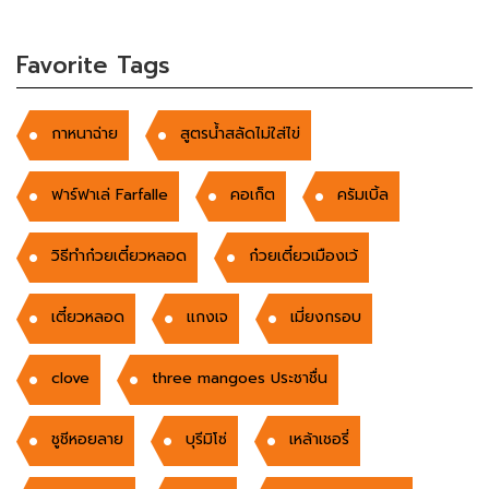
Favorite Tags
กาหนาฉ่าย
สูตรน้ำสลัดไม่ใส่ไข่
ฟาร์ฟาเล่ Farfalle
คอเก็ต
ครัมเบิ้ล
วิธีทำก๋วยเตี๋ยวหลอด
ก๋วยเตี๋ยวเมืองเว้
เตี๋ยวหลอด
แกงเจ
เมี่ยงกรอบ
clove
three mangoes ประชาชื่น
ชูชีหอยลาย
บุรีมิโซ่
เหล้าเชอรี่