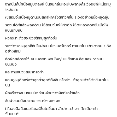
จากนั้นก็นำเนื้อหมูบดลงจี่ ชื่นชมกลิ่นหอมไปพลางก็ระวังอย่าให้เนื้อหมู
ไหม้นะคะ
ใช้ส้อมจิ้มเนื้อหมูด้านบนสักสี่ห้าครั้งให้ทั่วๆชิ้น ระวังอย่าให้เนื้อหลุดลุ่ย
รอจนได้ที่แล้วพลิกด้าน ใช้ส้อมจิ้มๆให้ทั่วอีก ใช้ตะหลิวกดๆชิ้นเนื้อให้
แบนราบกับ
ผิวกระทะด้วยจะช่วยให้หมูสุกทั่วชิ้น
ระหว่างรอหมูสุกก็หันไปผ่าขนมปังเบอร์เกอร์ ทาเนยโยนเข้าเตาอบ ระวัง
อย่าให้ไหม้
จัดผักสลัดรอไว้ ฝนแครอท หอมใหญ่ มะเขือเทศ ชีส ฯลฯ วางบน
ขนมปัง
และทาแซนวิชสเปรทรอท่า
แอบดูหมูอีกครั้งว่าสุกทั่วสุกดีทั้งชิ้นหรือยัง ถ้าสุกแล้วก็ตักขึ้นมาโปะ
บน
ผักหรือวางบนขนมปังก่อนค่อยวางผักที่รอไว้แล้ว
จับฝาขนมปังประกบ รวมร่างงงงงง
ใช้สองมือถือเบอร์เกอร์ชิ้นโตขึ้นมา อ้าปากกว้างๆ กัดเต็มๆคำ ..
งั่มมมม!!