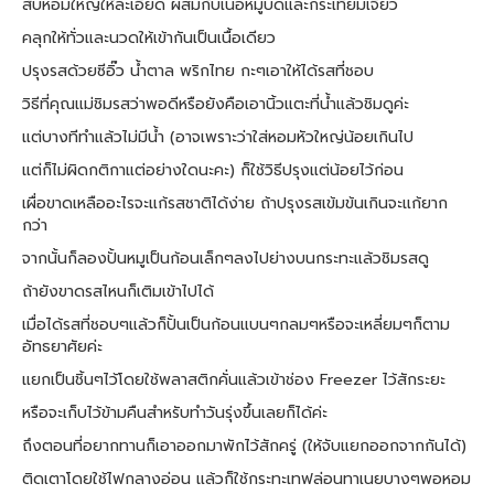
สับหอมใหญ่ให้ละเอียด ผสมกับเนื้อหมูบดและกระเทียมเจียว
คลุกให้ทั่วและนวดให้เข้ากันเป็นเนื้อเดียว
ปรุงรสด้วยซีอิ๊ว น้ำตาล พริกไทย กะๆเอาให้ได้รสที่ชอบ
วิธีที่คุณแม่ชิมรสว่าพอดีหรือยังคือเอานิ้วแตะที่น้ำแล้วชิมดูค่ะ
แต่บางทีทำแล้วไม่มีน้ำ (อาจเพราะว่าใส่หอมหัวใหญ่น้อยเกินไป
แต่ก็ไม่ผิดกติกาแต่อย่างใดนะคะ) ก็ใช้วิธีปรุงแต่น้อยไว้ก่อน
เผื่อขาดเหลืออะไรจะแก้รสชาติได้ง่าย ถ้าปรุงรสเข้มข้นเกินจะแก้ยาก
กว่า
จากนั้นก็ลองปั้นหมูเป็นก้อนเล็กๆลงไปย่างบนกระทะแล้วชิมรสดู
ถ้ายังขาดรสไหนก็เติมเข้าไปได้
เมื่อได้รสที่ชอบๆแล้วก็ปั้นเป็นก้อนแบนๆกลมๆหรือจะเหลี่ยมๆก็ตาม
อัทธยาศัยค่ะ
แยกเป็นชิ้นๆไว้โดยใช้พลาสติกคั่นแล้วเข้าช่อง Freezer ไว้สักระยะ
หรือจะเก็บไว้ข้ามคืนสำหรับทำวันรุ่งขึ้นเลยก็ได้ค่ะ
ถึงตอนที่อยากทานก็เอาออกมาพักไว้สักครู่ (ให้จับแยกออกจากกันได้)
ติดเตาโดยใช้ไฟกลางอ่อน แล้วก็ใช้กระทะเทฟล่อนทาเนยบางๆพอหอม