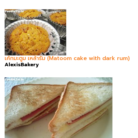
เค้กมะตูม เหล้ารัม (Matoom cake with dark rum)
AlexisBakery