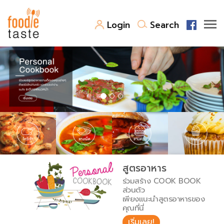
Login
Search
สูตรอาหาร
สูตรอาหารล่าสุด
พาไปชิม
Top Foodie
สารพันก้นครัว
เคล็ดลับน่ารู้
FoodPedia
เปรียบเทียบหน่วยการตวง
สูตรอาหาร
สร้าง Cookbook
ร่วมสร้าง COOK BOOK
เปรียบเทียบอุณหภูมิ
ส่วนตัว
เพียงแนะนำสูตรอาหารของ
เปรียบเทียบน้ำหนักวัตถุดิบ
คุณที่นี่
เริ่มเลย!