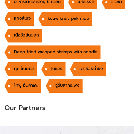
อาหารเด็กเล็กอายุ 6 เดือน
เมอแรงก์
ซาวซ่า
แกงส้มเจ
kouw kreiv pak moo
เนื้อวัวสันนอก
Deep fried wrapped shrimps with noodle
คุกกี้เนยถั่ว
ใบชวง
เต้าฮวยน้ำขิง
โทฟุ อันคาเคะ
ฉู่ฉี่ปลากระพง
Our Partners