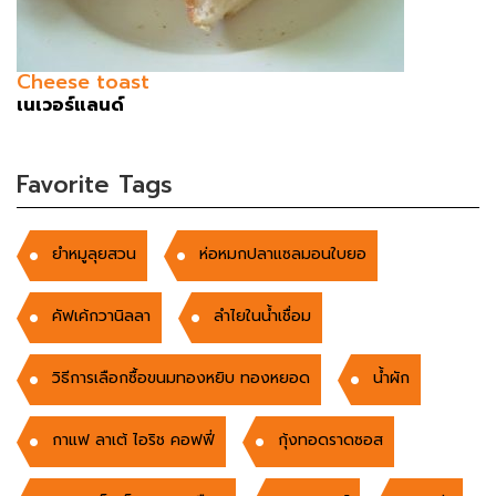
Cheese toast
เนเวอร์แลนด์
Favorite Tags
ยำหมูลุยสวน
ห่อหมกปลาแซลมอนใบยอ
คัฟเค้กวานิลลา
ลำไยในน้ำเชื่อม
วิธีการเลือกซื้อขนมทองหยิบ ทองหยอด
น้ำผัก
กาแฟ ลาเต้ ไอริช คอฟฟี่
กุ้งทอดราดซอส