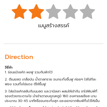
เมนูสร้างสรรค์
Direction
วิธีทำ
1. ร่อนแป้งเค้ก ผงฟู รวมกันพักไว้
2. ตีเนยสด เกลือป่น น้ำตาลทราย จนกระทั่งขึ้นฟู ค่อยๆ ใส่ไข่ทีละ
ฟอง รวมทั้งไข่แดง ตีให้ขึ้นฟู
3. ใส่แป้งเค้กสลับกับนมสด และวานิลลา ผสมให้เข้ากัน เทใส่พิมพ์ที่
รองด้วยกระดาษไข นำเข้าเตาอบอุณหภูมิ 180 องศาเซลเซียส นาน
ประมาณ 30-45 นาทีหรือจนกระทั่งสุก แซะออกจากพิมพ์ทิ้งไว้ให้เย็น