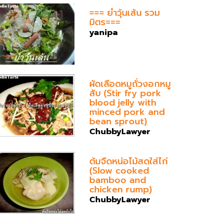
=== ยำวุ้นเส้น รวม
มิตร===
yanipa
ผัดเลือดหมูถั่วงอกหมู
สับ (Stir fry pork
blood jelly with
minced pork and
bean sprout)
ChubbyLawyer
ต้มจืดหน่อไม้สดใส่ไก่
(Slow cooked
bamboo and
chicken rump)
ChubbyLawyer