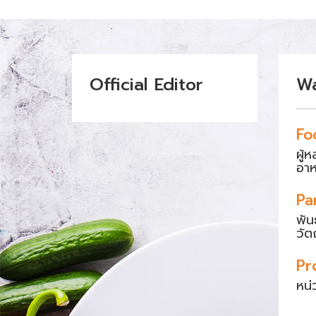
Official Editor
W
Fo
ผู้
อา
Pa
พัน
วัต
Pr
หน่