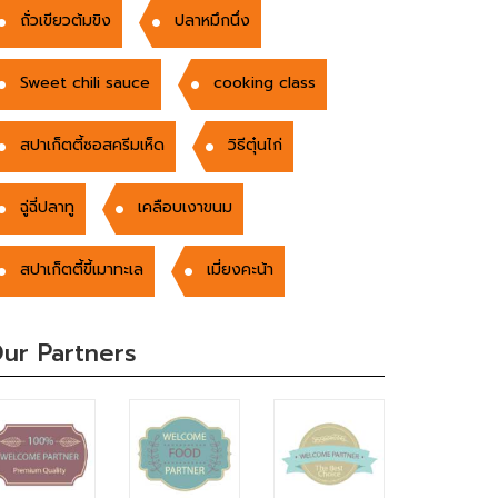
ถั่วเขียวต้มขิง
ปลาหมึกนึ่ง
Sweet chili sauce
cooking class
สปาเก็ตตี้ซอสครีมเห็ด
วิธีตุ๋นไก่
ฉู่ฉี่ปลาทู
เคลือบเงาขนม
สปาเก็ตตี้ขี้เมาทะเล
เมี่ยงคะน้า
ur Partners