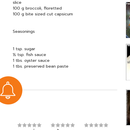
slice
100 g broccoli, floretted
100 g bite sized cut capsicum
Seasonings
1 tsp. sugar
½ tsp. fish sauce
1 tbs. oyster sauce
1 tbs. preserved bean paste