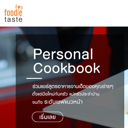
สูตรอาหาร
สูตรอาหารล่าสุด
พาไปชิม
Top Foodie
สารพันก้นครัว
เคล็ดลับน่ารู้
FoodPedia
เปรียบเทียบหน่วยการตวง
สร้าง Cookbook
เปรียบเทียบอุณหภูมิ
เปรียบเทียบน้ำหนักวัตถุดิบ