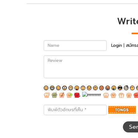
Writ
Name
Login
|
สมัคร
Review
พิมพ์
ตัว
อักษร
ที่
Se
เห็น