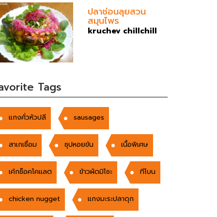
ปลาช่อนลุยสวน
สมุนไพร
kruchev chillchill
avorite Tags
แกงคั่วหัวปลี
sausages
สาเกเชื่อม
ซุปหอยข้น
เนื้อพิเศษ
เค้กช็อคโคแลต
ข้าวผัดมิโซะ
ทีโบน
chicken nugget
แกงมะระปลาดุก