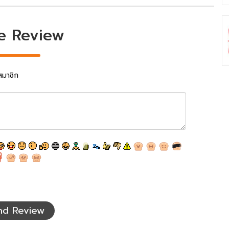
e Review
สมาชิก
nd Review