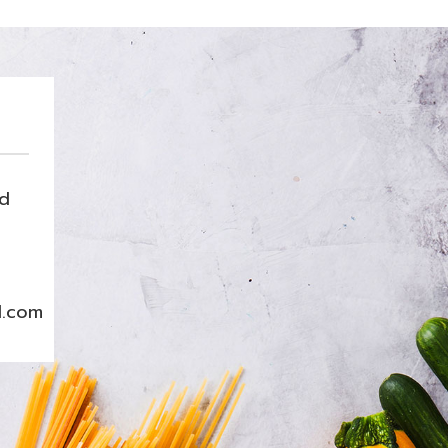
nd
l.com