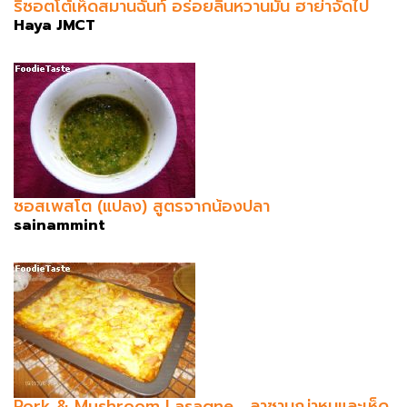
ริซอตโต้เห็ดสมานฉันท์ อร่อยลิ้นหวานมัน ฮาย่าจัดไป
Haya JMCT
ซอสเพสโต (แปลง) สูตรจากน้องปลา
sainammint
Pork & Mushroom Lasagne ...ลาซานญ่าหมูและเห็ด