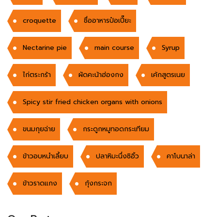
croquette
ชื่ออาหารป๋อเปี๊ยะ
Nectarine pie
main course
Syrup
ไก่ตระกร้า
ผัดคะน้าฮ่องกง
เค้กสูตรเนย
Spicy stir fried chicken organs with onions
ขนมกุยฉ่าย
กระดูกหมูทอดกระเทียม
ข้าวอบหนำเลี้ยบ
ปลาหิมะนึ่งซิอิ้ว
คาโบนาล่า
ข้าวราดแกง
กุ้งกระจก