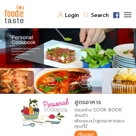
Login
Search
สูตรอาหาร
สูตรอาหารล่าสุด
พาไปชิม
Top Foodie
สารพันก้นครัว
เคล็ดลับน่ารู้
FoodPedia
เปรียบเทียบหน่วยการตวง
สูตรอาหาร
สร้าง Cookbook
ร่วมสร้าง COOK BOOK
เปรียบเทียบอุณหภูมิ
ส่วนตัว
เพียงแนะนำสูตรอาหารของ
เปรียบเทียบน้ำหนักวัตถุดิบ
คุณที่นี่
เริ่มเลย!