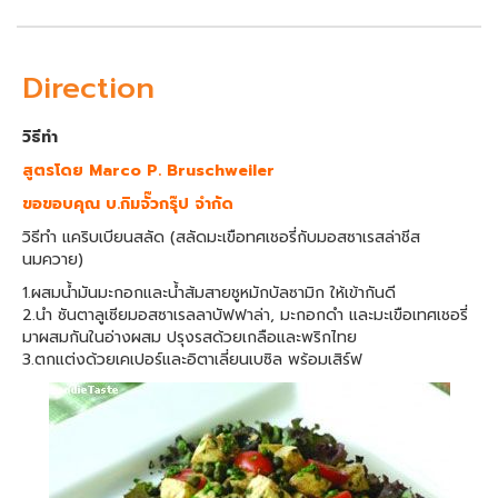
Direction
วิธีทำ
สูตรโดย Marco P. Bruschweiler
ขอขอบคุณ บ.กิมจั๊วกรุ๊ป จำกัด
วิธีทำ แคริบเบียนสลัด (สลัดมะเขือทศเชอรี่กับมอสซาเรสล่าชีส
นมควาย)
1.ผสมน้ำมันมะกอกและน้ำส้มสายชูหมักบัลซามิก ให้เข้ากันดี
2.นำ ซันตาลูเซียมอสซาเรลลาบัฟฟาล่า, มะกอกดำ และมะเขือเทศเชอรี่
มาผสมกันในอ่างผสม ปรุงรสด้วยเกลือและพริกไทย
3.ตกแต่งด้วยเคเปอร์และอิตาเลี่ยนเบซิล พร้อมเสิร์ฟ