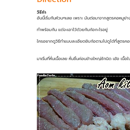
วิธีทำ
อันนี้เริ่มกันห้วนๆเลย เพราะ มันต่อมาจากสูตรคอหมูย่า
ทำพร้อมกัน แต่จะเอาไว้ด้วยกันก้อกะไรอยู่
ใครอยากดูวิธีทำแบบละเอียดยิบก้อตามไปดูได้ที่สูตรคอห
มาเริ่มที่หั่นเนื้อเลย หั่นชิ้นค่อนข้างใหญ่ซักนิด เฮ้อ เนื้อ