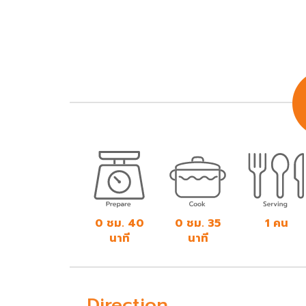
0 ชม. 40
0 ชม. 35
1 คน
นาที
นาที
Direction