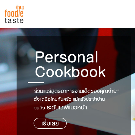
สูตรอาหาร
สูตรอาหารล่าสุด
พาไปชิม
Top Foodie
สารพันก้นครัว
เคล็ดลับน่ารู้
FoodPedia
เปรียบเทียบหน่วยการตวง
สร้าง Cookbook
เปรียบเทียบอุณหภูมิ
เปรียบเทียบน้ำหนักวัตถุดิบ