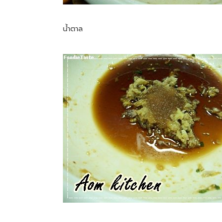
น้ำตาล