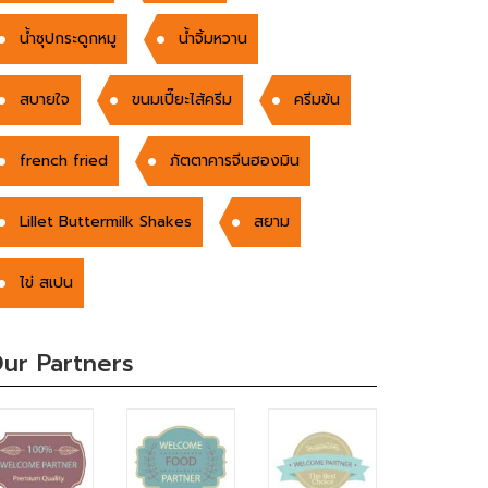
น้ำซุปกระดูกหมู
นํ้าจิ้มหวาน
สบายใจ
ขนมเปี๊ยะไส้ครีม
ครีมข้น
french fried
ภัตตาคารจีนฮองมิน
Lillet Buttermilk Shakes
สยาม
ไข่ สเปน
ur Partners