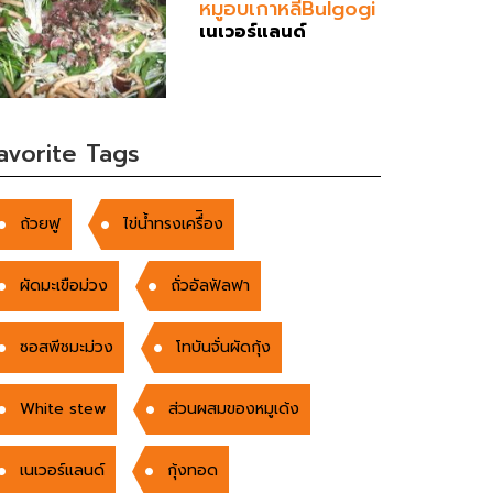
หมูอบเกาหลีBulgogi
เนเวอร์แลนด์
avorite Tags
ถ้วยฟู
ไข่น้ำทรงเครื่ิอง
ผัดมะเขือม่วง
ถั่วอัลฟัลฟา
ซอสพีชมะม่วง
โทบันจั่นผัดกุ้ง
White stew
ส่วนผสมของหมูเด้ง
เนเวอร์แลนด์
กุ้งทอด