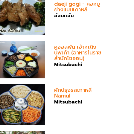
daeji gogi - คอหมู
ย่างแบบเกาหลี
อ๋อมแอ๋ม
คูจอลพัน เจ้าหญิง
นพเก้า (อาหารในราช
สำนักโชซอน)
Mitsubachi
ผักปรุงรสเกาหลี
Namul
Mitsubachi