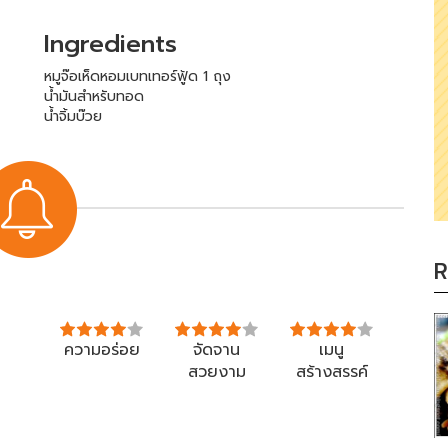
Ingredients
หมูจ๊อเห็ดหอมเบทเทอร์ฟู้ด 1 ถุง
น้ำมันสำหรับทอด
น้ำจิ้มบ๊วย
R
ความอร่อย
จัดจาน
เมนู
สวยงาม
สร้างสรรค์