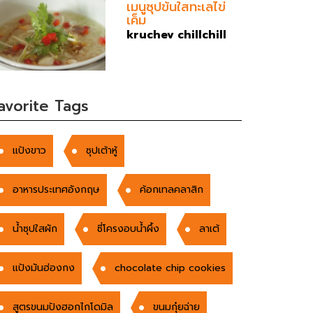
เมนูซุปข้นใสทะเลไข่
เค็ม
kruchev chillchill
avorite Tags
แป้งขาว
ซุปเต้าหู้
อาหารประเทศอังกฤษ
ค้อกเทลคลาสิก
น้ำซุปใสผัก
ซี่โครงอบน้ำผึ้ง
ลาเต้
แป้งมันฮ่องกง
chocolate chip cookies
สูตรขนมปังฮอกไกโดมิล
ขนมกุ๋ยฉ่าย