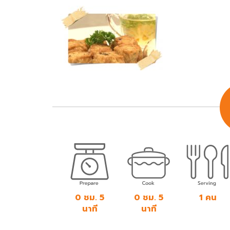
0 ชม. 5
0 ชม. 5
1 คน
นาที
นาที