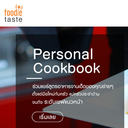
สูตรอาหาร
สูตรอาหารล่าสุด
พาไปชิม
Top Foodie
สารพันก้นครัว
เคล็ดลับน่ารู้
FoodPedia
เปรียบเทียบหน่วยการตวง
สร้าง Cookbook
เปรียบเทียบอุณหภูมิ
เปรียบเทียบน้ำหนักวัตถุดิบ