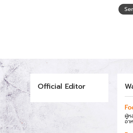
อักษร
ที่
Se
เห็น
Official Editor
W
Fo
ผู้
อา