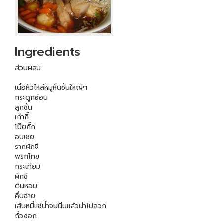
Ingredients
ส่วนผสม
เนื้อหัวไหล่หมูหั่นชิ้นใหญ่ๆ
กระดูกอ่อน
ลูกชิ้น
เก๋ากี๊
โป๊ยกั๊ก
อบเชย
รากผักชี
พริกไทย
กระเทียม
ผักชี
ต้นหอม
คึ่นฉ่าย
เส้นหมี่แช่น้ำจนนิ่มแล้วนำไปลวก
ถั่วงอก