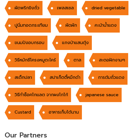
ผัดพริกขิงถั่ว
เพลสเซล
dried vegetable
ปูนิ่มทอดกระเทียม
ผัดผัก
คะน้าน้ำแดง
ขนมปังอบกรอบ
แกงป่าแสนตุ้ง
วิธีหมักซีโครงหมูตะไคร้
ตาล
สะตอฝักงามๆ
สเต็กปลา
สปาเก็ตตี้หมึกดำ
การต้มถั่วแดง
วิธีทำช็อคโกแลต จากผงโกโก้
japanese sauce
Custard
อาหารเก็บได้นาน
Our Partners