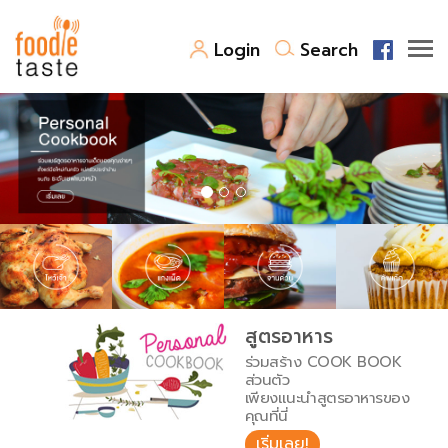
Login
Search
สูตรอาหาร
สูตรอาหารล่าสุด
พาไปชิม
Top Foodie
สารพันก้นครัว
เคล็ดลับน่ารู้
FoodPedia
เปรียบเทียบหน่วยการตวง
สูตรอาหาร
สร้าง Cookbook
ร่วมสร้าง COOK BOOK
เปรียบเทียบอุณหภูมิ
ส่วนตัว
เพียงแนะนำสูตรอาหารของ
เปรียบเทียบน้ำหนักวัตถุดิบ
คุณที่นี่
เริ่มเลย!