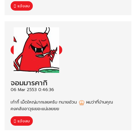
แจ้งลบ
จอมมารคากิ
06 Mar 2553 0:46:36
เก๋ากี้ เม็ดใหญ่มากเลยครับ ทนายอ้วน
ผมว่าที่บ้านคุณ
คงคลังอาวุธเยอะแน่เลยยย
แจ้งลบ