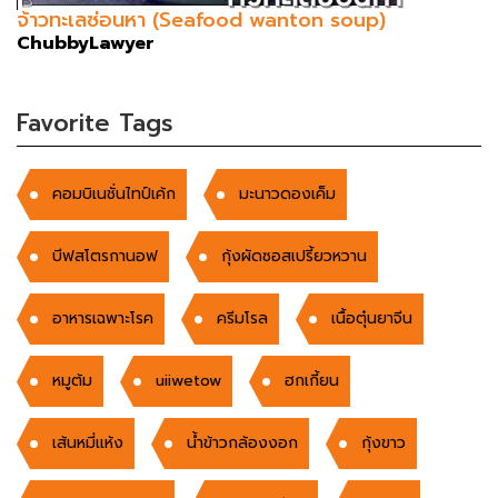
จ้าวทะเลซ่อนหา (Seafood wanton soup)
ChubbyLawyer
Favorite Tags
คอมบิเนชั่นไทป์เค้ก
มะนาวดองเค็ม
บีฟสโตรกานอฟ
กุ้งผัดซอสเปรี้ยวหวาน
อาหารเฉพาะโรค
ครีมโรล
เนื้อตุ๋นยาจีน
หมูต้ม
uiiwetow
ฮกเกี้ยน
เส้นหมี่แห้ง
น้ำข้าวกล้องงอก
กุ้งขาว