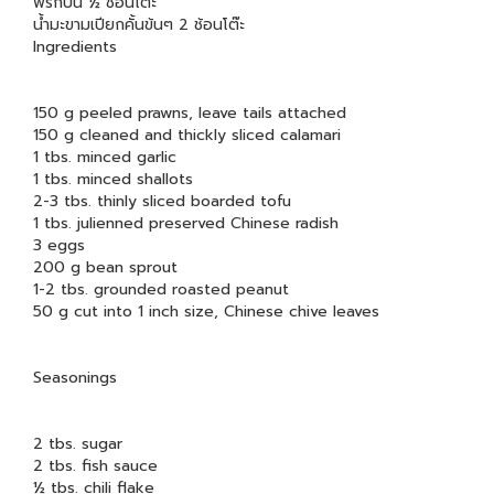
พริกป่น ½ ช้อนโต๊ะ
น้ำมะขามเปียกคั้นข้นๆ 2 ช้อนโต๊ะ
Ingredients
150 g peeled prawns, leave tails attached
150 g cleaned and thickly sliced calamari
1 tbs. minced garlic
1 tbs. minced shallots
2-3 tbs. thinly sliced boarded tofu
1 tbs. julienned preserved Chinese radish
3 eggs
200 g bean sprout
1-2 tbs. grounded roasted peanut
50 g cut into 1 inch size, Chinese chive leaves
Seasonings
2 tbs. sugar
2 tbs. fish sauce
½ tbs. chili flake