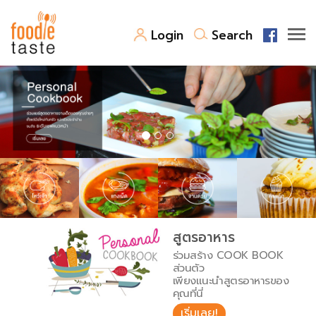
Login
Search
สูตรอาหาร
สูตรอาหารล่าสุด
พาไปชิม
Top Foodie
สารพันก้นครัว
เคล็ดลับน่ารู้
FoodPedia
เปรียบเทียบหน่วยการตวง
สูตรอาหาร
สร้าง Cookbook
ร่วมสร้าง COOK BOOK
เปรียบเทียบอุณหภูมิ
ส่วนตัว
เพียงแนะนำสูตรอาหารของ
เปรียบเทียบน้ำหนักวัตถุดิบ
คุณที่นี่
เริ่มเลย!