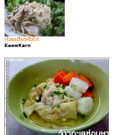
ก๋วยเตี๋ยวคั่วไก่
KaewKarn