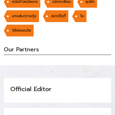
หม้อข้าวหม้อแกง
ปลาตะเพียน
ซุปผัก
เเกงส้มกวางตุ้ง
สปาเก๊ตตี้
โอ
วิธีห่อแซนวิช
Our Partners
Official Editor