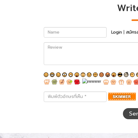
Writ
Name
Login
|
สมัคร
Review
พิมพ์
ตัว
อักษร
ที่
Se
เห็น