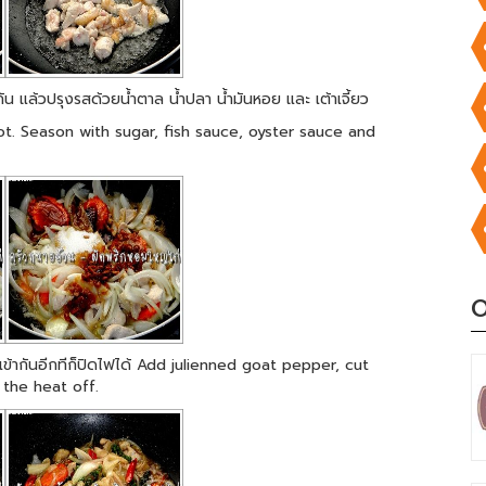
กัน แล้วปรุงรสด้วยน้ำตาล น้ำปลา น้ำมันหอย และ เต้าเจี้ยว
ot. Season with sugar, fish sauce, oyster sauce and
O
ให้เข้ากันอีกทีก็ปิดไฟได้ Add julienned goat pepper, cut
 the heat off.