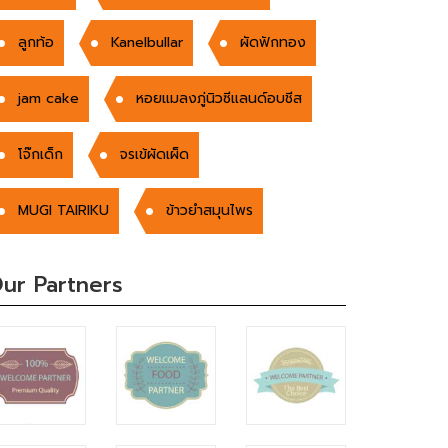
ลูกท้อ
Kanelbullar
ผัดฟักทอง
jam cake
หอยแมลงภู่นิวซีแลนด์อบชีส
โจ๊กเด็ก
จรเข้ผัดเผ็ด
MUGI TAIRIKU
ข้าวยำสมุนไพร
ur Partners