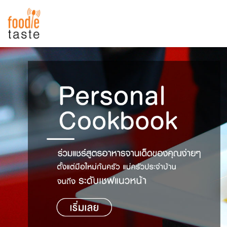
สูตรอาหาร
สูตรอาหารล่าสุด
พาไปชิม
Top Foodie
สารพันก้นครัว
เคล็ดลับน่ารู้
FoodPedia
เปรียบเทียบหน่วยการตวง
สร้าง Cookbook
เปรียบเทียบอุณหภูมิ
เปรียบเทียบน้ำหนักวัตถุดิบ