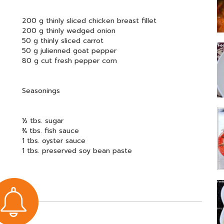
200 g thinly sliced chicken breast fillet
200 g thinly wedged onion
50 g thinly sliced carrot
50 g julienned goat pepper
80 g cut fresh pepper corn
Seasonings
½ tbs. sugar
¾ tbs. fish sauce
1 tbs. oyster sauce
1 tbs. preserved soy bean paste