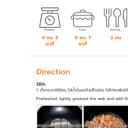
0 ชม. 5
0 ชม. 7
2 คน
นาที
นาที
Direction
วิธีทำ
1. ตั้งกระทะให้ร้อน ใส่น้ำมันลงไปเล็กน้อย ใส่ไก่ลงผัดให้
Preheated, lightly greased the wok and add thinl