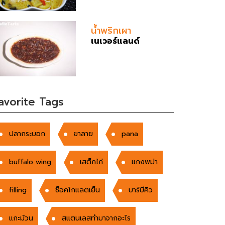
น้ำพริกเผา
เนเวอร์แลนด์
avorite Tags
ปลากระบอก
ขาลาย
pana
buffalo wing
เสต็กไก่
แกงพม่า
filling
ช็อคโกแลตเย็น
บาร์บีคิว
แกะม้วน
สเเตนเลสทำมาจากอะไร