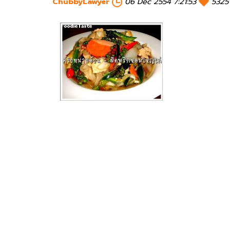
ChubbyLawyer
06 Dec 2554 7:21:53
5325