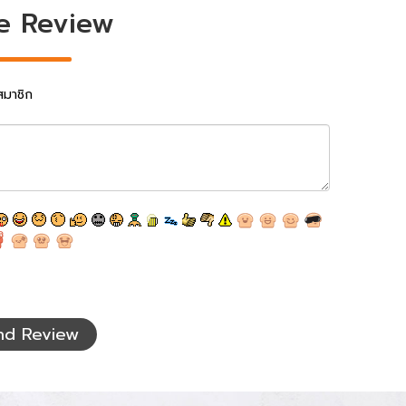
e Review
สมาชิก
nd Review