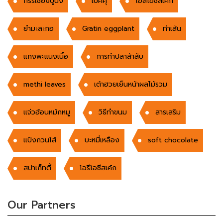
กรรเชียงปูนึ่ง
เบ๊คคุ
โอลิโอชีสเค้ก
ยำมะละกอ
Gratin eggplant
ทำเส้น
แกงพะแนงเนื้อ
การทำปลาล้าสับ
methi leaves
เต้าฮวยเย็นหน้าผลไม้รวม
แจ่วฮ้อนหมักหมู
วิธีทำขนม
สารเสริม
แป้งกวนไส้
บะหมี่เหลือง
soft chocolate
สปาเก็ทตี้
โอรีโอชีสเค้ก
Our Partners