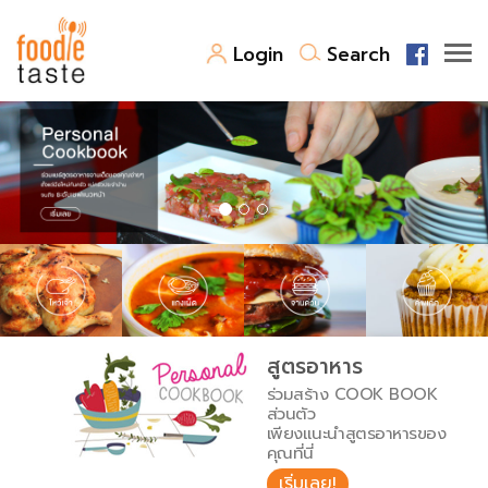
Login
Search
สูตรอาหาร
สูตรอาหารล่าสุด
พาไปชิม
Top Foodie
สารพันก้นครัว
เคล็ดลับน่ารู้
FoodPedia
เปรียบเทียบหน่วยการตวง
สูตรอาหาร
สร้าง Cookbook
ร่วมสร้าง COOK BOOK
เปรียบเทียบอุณหภูมิ
ส่วนตัว
เพียงแนะนำสูตรอาหารของ
เปรียบเทียบน้ำหนักวัตถุดิบ
คุณที่นี่
เริ่มเลย!