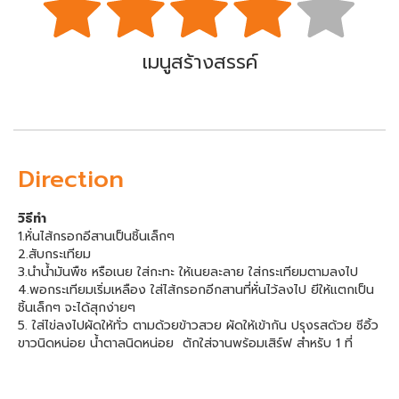
เมนูสร้างสรรค์
Direction
วิธีทำ
1.หั่นไส้กรอกอีสานเป็นชิ้นเล็กๆ
2.สับกระเทียม
3.นำน้ำมันพืช หรือเนย ใส่กะทะ ให้เนยละลาย ใส่กระเทียมตามลงไป
4.พอกระเทียมเริ่มเหลือง ใส่ไส้กรอกอีกสานที่หั่นไว้ลงไป ยีให้แตกเป็น
ชิ้นเล็กๆ จะได้สุกง่ายๆ
5. ใส่ไข่ลงไปผัดให้ทั่ว ตามด้วยข้าวสวย ผัดให้เข้ากัน ปรุงรสด้วย ซีอิ้ว
ขาวนิดหน่อย น้ำตาลนิดหน่อย ตักใส่จานพร้อมเสิร์ฟ สำหรับ 1 ที่