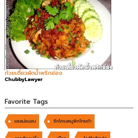
ก๋วยเตี๋ยวผัดน้ำพริกอ่อง
ChubbyLawyer
Favorite Tags
แซลม่อนอบ
ซีกโครงหมูพิกไทยดำ