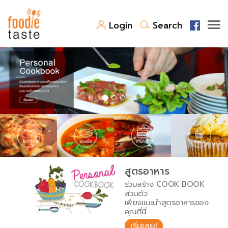
Login
Search
สูตรอาหาร
สูตรอาหารล่าสุด
พาไปชิม
Top Foodie
สารพันก้นครัว
เคล็ดลับน่ารู้
FoodPedia
เปรียบเทียบหน่วยการตวง
สูตรอาหาร
สร้าง Cookbook
ร่วมสร้าง COOK BOOK
เปรียบเทียบอุณหภูมิ
ส่วนตัว
เพียงแนะนำสูตรอาหารของ
เปรียบเทียบน้ำหนักวัตถุดิบ
คุณที่นี่
เริ่มเลย!