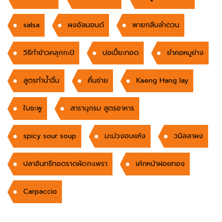
salsa
ผงอัลมอนด์
พายกลีบลำดวน
วิธีทำข้าวคลุกกะปิ
ปอเปี้ยะทอด
ยำคอหมูย่าง
สูตรทำน้ำจิ้ม
คึ่นช่าย
Kaeng Hang lay
ใบชะพู
สารานุกรม สูตรอาหาร
spicy sour soup
มะม่วงอบแห้ง
วนิลลาผง
ปลาอินทรีทอดราดผัดกะเพรา
เค้กหน้าฝอยทอง
Carpaccio