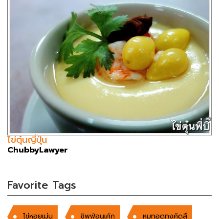
ไข่ตุ๋นญี่ปุ่น
ChubbyLawyer
Favorite Tags
ไข่หอยเม่น
ชิพฟ่อนเค้ก
หมูทอดทงคัดสึ