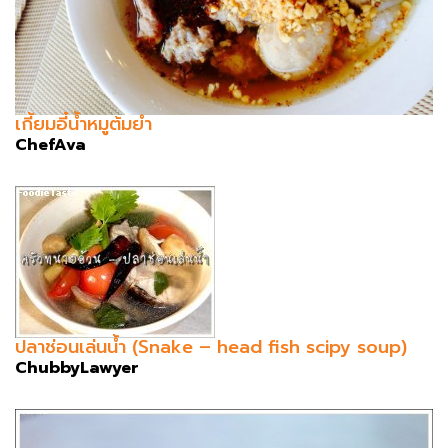
เกี้ยมอี๋น้ำหมูต้มยำ
ChefAva
ปลาช่อนเล่นน้ำ (Snake – head fish scipy soup)
ChubbyLawyer