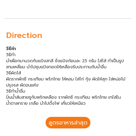
Direction
วิธีทำ
วิธีทำ
นำเผือกมานวดกับแป้งสาลี ชั่งแป้งก้อนละ 25 กรัม ใส่ไส้ ทำเป็นรูป
สามเหลี่ยม นำไปชุบแป้งทอดให้เหลืองรับประทานกับน้ำจิ้ม
วิธีผัดไส้
ผัดรากผักชี กระเทียม พริกไทย ให้หอม ใส่ไก่ กุ้ง ผัดให้สุก ใส่หน่อไม้
ปรุงรส ผัดจนแห้ง
วิธีทำน้ำจิ้ม
ปั่นน้ำส้มสายชูกับพริกเหลือง รากผักชี กระเทียม พริกไทย เทใส่ใน
น้ำตาลทราย เกลือ นำไปตั้งไฟ เคี่ยวให้เหนียว
สูตรอาหารล่าสุด