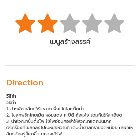
เมนูสร้างสรรค์
Direction
วิธีทำ
วิธีทำ
1. ล้างผักเหลียงให้สะอาด ผึ่งไว้ให้สะเด็ดน้ำ
2. โขลกพริกไทยเม็ด หอมแดง กะปิดี กุ้งแห้ง รวมกันให้ละเอียด
3. นำหัวกะทิขึ้นตั้งไฟ ใช้ไฟอ่อนๆอย่าให้หัวกะทิแตกมันมาก
ใส่เครื่องที่โขลกลงไปในหม้อหัวกะทิ เติมน้ำตาลทรายนิดหน่อย ใส่ผักเห
ลียงสักครู่ก็เอาขึ้น ยกลงเสิร์ฟ