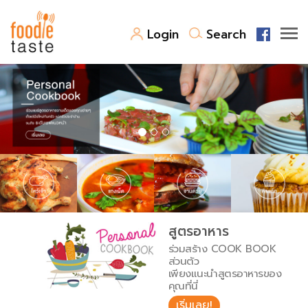
Login
Search
สูตรอาหาร
สูตรอาหารล่าสุด
พาไปชิม
Top Foodie
สารพันก้นครัว
เคล็ดลับน่ารู้
FoodPedia
เปรียบเทียบหน่วยการตวง
สูตรอาหาร
สร้าง Cookbook
ร่วมสร้าง COOK BOOK
เปรียบเทียบอุณหภูมิ
ส่วนตัว
เพียงแนะนำสูตรอาหารของ
เปรียบเทียบน้ำหนักวัตถุดิบ
คุณที่นี่
เริ่มเลย!