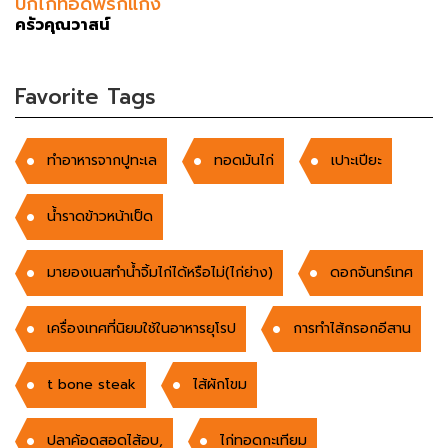
ปีกไก่ทอดพริกแกง
ครัวคุณวาสน์
Favorite Tags
ทำอาหารจากปูทะเล
ทอดมันไก่
เปาะเปียะ
น้ำราดข้าวหน้าเป็ด
มายองเนสทำน้ำจิ้มไก่ได้หรือไม่(ไก่ย่าง)
ดอกจันทร์เทศ
เครื่องเทศที่นิยมใช้ในอาหารยุโรป
การทำไส้กรอกอีสาน
t bone steak
ไส้ผักโขม
ปลาค้อดสอดไส้อบ,
ไก่ทอดกะเทียม