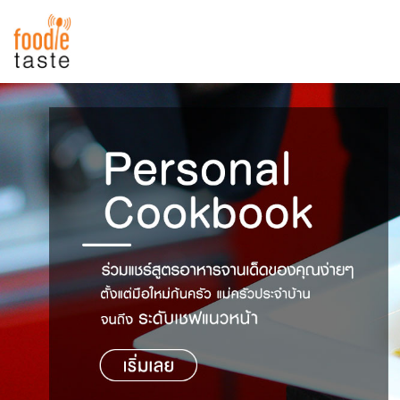
สูตรอาหาร
สูตรอาหารล่าสุด
พาไปชิม
Top Foodie
สารพันก้นครัว
เคล็ดลับน่ารู้
FoodPedia
เปรียบเทียบหน่วยการตวง
สร้าง Cookbook
เปรียบเทียบอุณหภูมิ
เปรียบเทียบน้ำหนักวัตถุดิบ