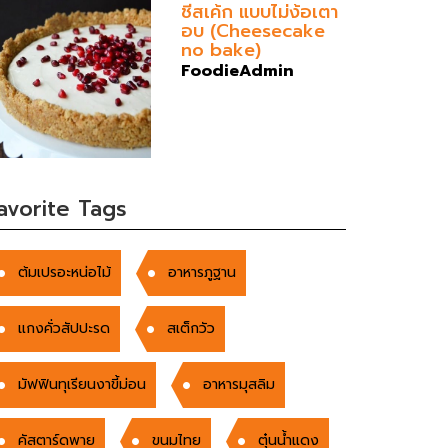
ชีสเค้ก แบบไม่ง้อเตา
อบ (Cheesecake
no bake)
FoodieAdmin
avorite Tags
ต้มเปรอะหน่อไม้
อาหารภูฐาน
แกงคั่วสัปปะรด
สเต็กวัว
มัฟฟินทุเรียนงาขี้ม่อน
อาหารมุสลิม
คัสตาร์ดพาย
ขนมไทย
ตุ๋นน้ำแดง