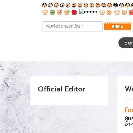
พิมพ์
ตัว
อักษร
ที่
Se
เห็น
Official Editor
W
Fo
ผู้
อา