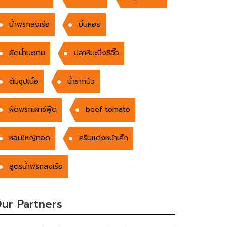
น้ำพริกลงเรีอ
บั้นหอย
ผัดน้ำมะขาม
ปลาหิมะนึ่งซิอิ๊ว
ต้มซุปเนื้อ
น้ำรากบัว
ผัดพริกเผาซีฟุ๊ด
beef tomato
หอมใหญ่ทอด
ครีมแต่งหน้าเค๊ก
สูตรน้ำพริกลงเรือ
ur Partners