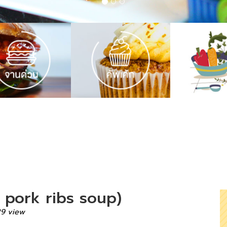
h pork ribs soup)
29 view