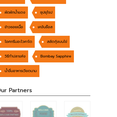
ผัดผักน้ำแดง
ซุปยุโรป
ข้าวซอยเนื้อ
เคจันซ๊อส
ไอศกรีมอะโวคาโด
สลัดกุ้งบนไข่
วิธีทำปลาแห้ง
Bombay Sapphire
น้ำจิ้มอาหารเวียดนาม
ur Partners