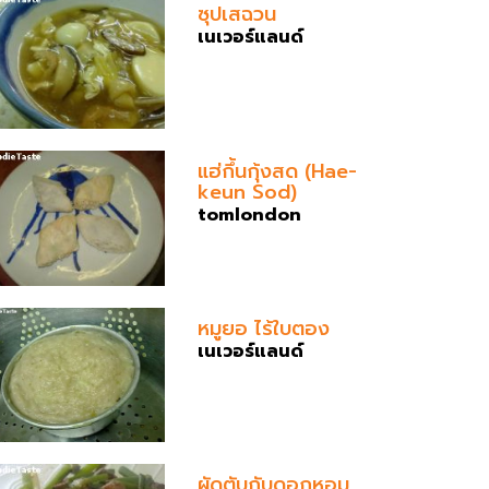
ซุปเสฉวน
เนเวอร์แลนด์
แฮ่กึ้นกุ้งสด (Hae-
keun Sod)
tomlondon
หมูยอ ไร้ใบตอง
เนเวอร์แลนด์
ผัดตับกับดอกหอม