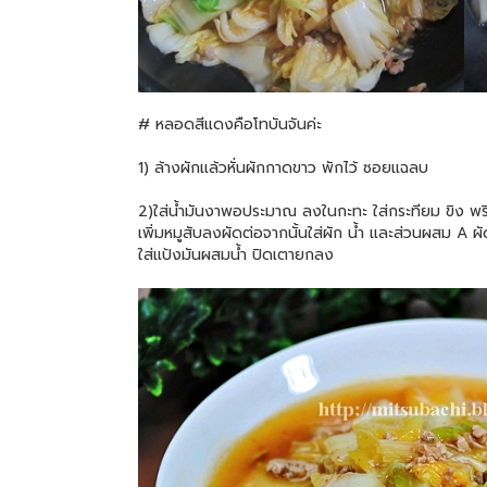
# หลอดสีแดงคือโทบันจันค่ะ
1) ล้างผักแล้วหั่นผักกาดขาว พักไว้ ซอยแฉลบ
2)ใส่น้ำมันงาพอประมาณ ลงในกะทะ ใส่กระทียม ขิง พริ
เพิ่มหมูสับลงผัดต่อจากนั้นใส่ผัก น้ำ และส่วนผสม A 
ใส่แป้งมันผสมน้ำ ปิดเตายกลง