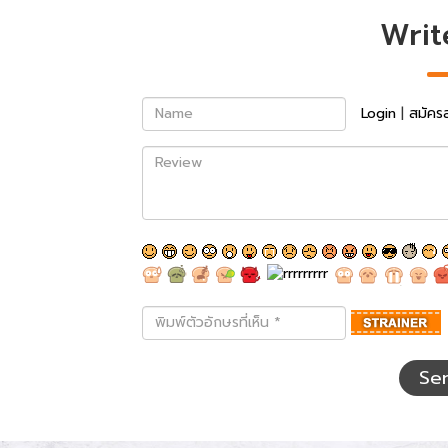
Writ
Name
Login
|
สมัคร
Review
พิมพ์
ตัว
อักษร
ที่
Se
เห็น