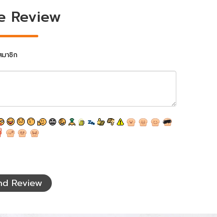
e Review
สมาชิก
nd Review