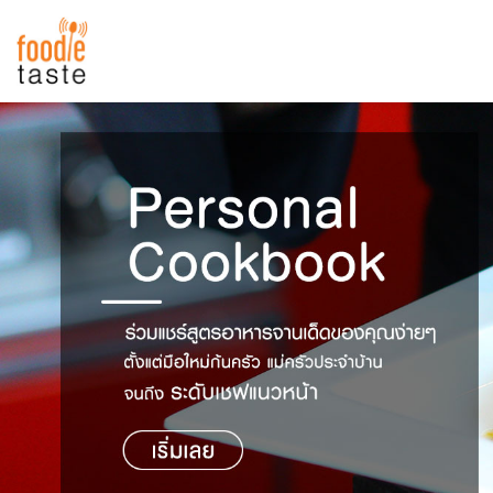
สูตรอาหาร
สูตรอาหารล่าสุด
พาไปชิม
Top Foodie
สารพันก้นครัว
เคล็ดลับน่ารู้
FoodPedia
เปรียบเทียบหน่วยการตวง
สร้าง Cookbook
เปรียบเทียบอุณหภูมิ
เปรียบเทียบน้ำหนักวัตถุดิบ