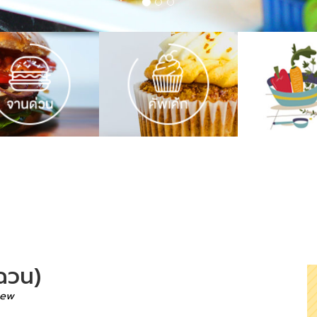
ฉวน)
iew