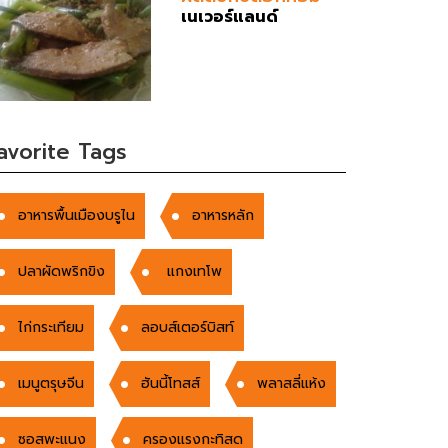
เนเวอร์แลนด์
avorite Tags
อาหารพื้นเมืองบรูไน
อาหารหลัก
ปลาผัดพริกขิง
แกงเทโพ
ไก่กระเทียม
ลอบส์เตอร์บิสท์
เมนูตรุษจีน
ฮันนี้โทสส์
พลาสลี่แห้ง
ซอสพะแนง
ครองแรงกะทิสด