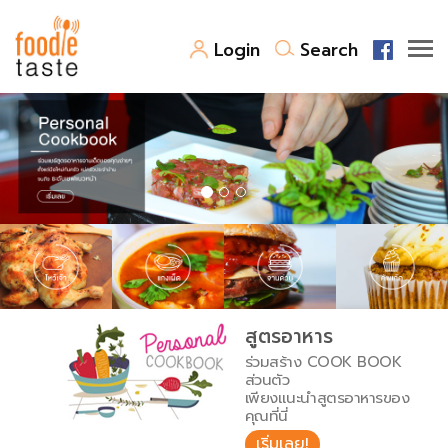
Login
Search
สูตรอาหาร
สูตรอาหารล่าสุด
พาไปชิม
Top Foodie
สารพันก้นครัว
เคล็ดลับน่ารู้
FoodPedia
เปรียบเทียบหน่วยการตวง
สูตรอาหาร
สร้าง Cookbook
ร่วมสร้าง COOK BOOK
เปรียบเทียบอุณหภูมิ
ส่วนตัว
เพียงแนะนำสูตรอาหารของ
เปรียบเทียบน้ำหนักวัตถุดิบ
คุณที่นี่
เริ่มเลย!