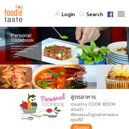
Login
Search
สูตรอาหาร
สูตรอาหารล่าสุด
พาไปชิม
Top Foodie
สารพันก้นครัว
เคล็ดลับน่ารู้
FoodPedia
เปรียบเทียบหน่วยการตวง
สูตรอาหาร
สร้าง Cookbook
ร่วมสร้าง COOK BOOK
เปรียบเทียบอุณหภูมิ
ส่วนตัว
เพียงแนะนำสูตรอาหารของ
เปรียบเทียบน้ำหนักวัตถุดิบ
คุณที่นี่
เริ่มเลย!