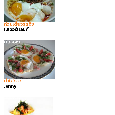
ก๋วยเตี๋ยวรสซิ่ง
เนเวอร์แลนด์
ยำไข่ดาว
Jenny