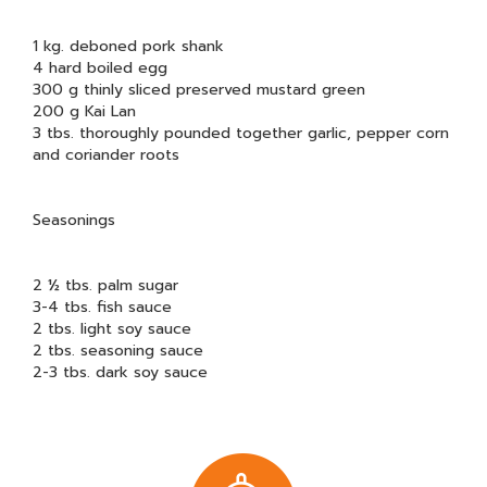
1 kg. deboned pork shank
4 hard boiled egg
300 g thinly sliced preserved mustard green
200 g Kai Lan
3 tbs. thoroughly pounded together garlic, pepper corn
and coriander roots
Seasonings
2 ½ tbs. palm sugar
3-4 tbs. fish sauce
2 tbs. light soy sauce
2 tbs. seasoning sauce
2-3 tbs. dark soy sauce