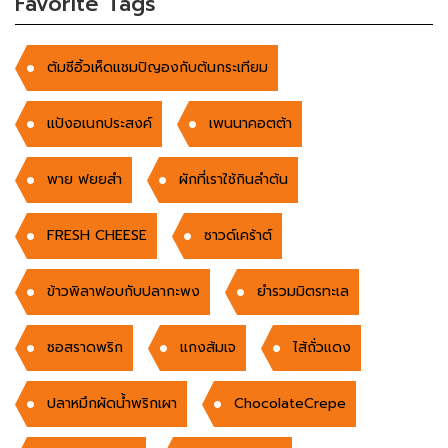
Favorite Tags
ต้มซีอิ้วเห็ดแชมปิญองกับต้นกระเทียม
แป้งอเนกประสงค์
เพนนาคอตต้า
พาย ฟยยสำ
ผักที่เราใช้กินลำต้น
FRESH CHEESE
ซาวด์เคร้าต์
ข้าวพิลาฟอบกับปลากะพง
ยำรวมมิตรทะเล
ซอสราดพริก
แกงส้มเจ
ไส้ถั่วแดง
ปลาหมึกผัดน้ำพริกเผา
ChocolateCrepe