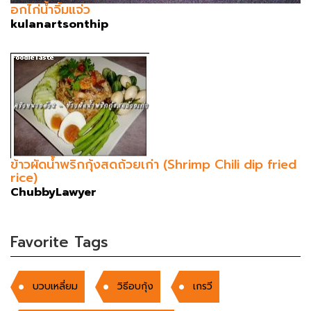
อกไก่น้ำจิ้มแจ่ว
kulanartsonthip
ข้าวผัดน้ำพริกกุ้งสดถ้วยเก่า (Shrimp Chili dip fried
rice)
ChubbyLawyer
Favorite Tags
บวบเหลี่ยม
วิธีอบกุ้ง
เกรวี