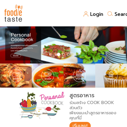
Login
Sear
สูตรอาหาร
สูตรอาหารล่าสุด
พาไปชิม
Top Foodie
สารพันก้นครัว
เคล็ดลับน่ารู้
FoodPedia
เปรียบเทียบหน่วยการตวง
สูตรอาหาร
สร้าง Cookbook
ร่วมสร้าง COOK BOOK
เปรียบเทียบอุณหภูมิ
ส่วนตัว
เพียงแนะนำสูตรอาหารของ
เปรียบเทียบน้ำหนักวัตถุดิบ
คุณที่นี่
เริ่มเลย!