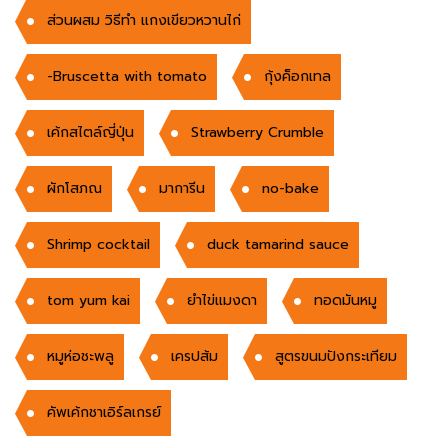
ส่วนผสม วิธีทำ แกงเขียวหวานไก่
-Bruscetta with tomato
กุ้งค็อกเทล
เค้กสไตล์ญี่ปุ่น
Strawberry Crumble
ผักโสภณ
มาการีน
no-bake
Shrimp cocktail
duck tamarind sauce
tom yum kai
ยำไข่แมงดา
ทอดมันหมู
หมูห่อชะพลู
เครปส้ม
สูตรขนมปังกระเทียม
คัพเค้กชาเอิร์ลเกรย์