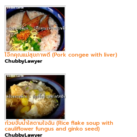
โจ๊กคุณแม่สุขภาพดี (Pork congee with liver)
ChubbyLawyer
ก๋วยจั๊บน้ำใสตามใจฉัน (Rice flake soup with
cauliflower fungus and ginko seed)
ChubbyLawyer