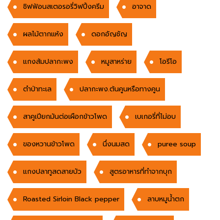
ชิฟฟ้อนสเตอรอรี่วิฟปิ้งครีม
อาจาด
ผลไม้ตากแห้ง
ดอกอัญชัญ
แกงส้มปลากะพง
หมูสาหร่าย
โอรีโอ
ตำป่าทะเล
ปลากะพง.ต้นคูนหรือทางคูน
สาคูเปียกมันต่อเผือกข้าวโพด
เบเกอรี่ที่ไม่อบ
ของหวานข้าวโพด
นึ่งนมสด
puree soup
แกงปลาทูสดสายบัว
สูตรอาหารที่ทำจากบุก
Roasted Sirloin Black pepper
ลาบหมูน้ำตก