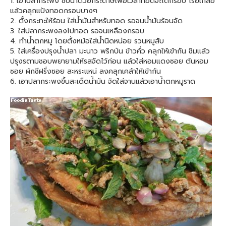
1. เอาปลากระพง ซับน้ำด้วยกระดาษเพื่อเวลาทอดจะได้กรอบ โรยเกลือ
แล้วคลุกแป้งทอดกรอบบางๆ
2. ตั้งกระทะให้ร้อน ใส่น้ำมันสำหรับทอด รอจนน้ำมันร้อนจัด
3. ใส่ปลากระพงลงไปทอด รอจนเหลืองกรอบ
4. ทำน้ำตกหมู โดยตั้งหม้อใส่น้ำนิดหน่อย รวนหมูสับ
5. ใส่เครื่องปรุงน้ำปลา มะนาว พริกป่น ข้าวคั่ว คลุกให้เข้ากัน ชิมแล้ว
ปรุงรตามชอบพยายามให้รสจัดไว้ก่อน แล้วใส่หอมแดงซอย ต้นหอม
ซอย ผักชีฝรั่งซอย สะหระแหน่ ลงคลุกเคล้าให้เข้ากัน
6. เอาปลากระพงขึ้นสะเด็ดน้ำมัน จัดใส่จานแล้วเอาน้ำตกหมูราด