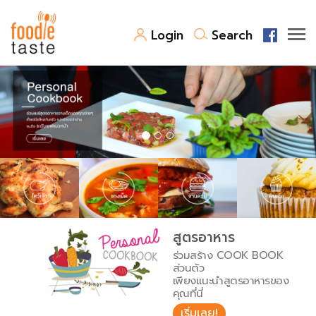
Login
Search
สูตรอาหาร
สูตรอาหารล่าสุด
พาไปชิม
Top Foodie
สารพันก้นครัว
เคล็ดลับน่ารู้
FoodPedia
เปรียบเทียบหน่วยการตวง
สูตรอาหาร
สร้าง Cookbook
ร่วมสร้าง COOK BOOK
เปรียบเทียบอุณหภูมิ
ส่วนตัว
เพียงแนะนำสูตรอาหารของ
เปรียบเทียบน้ำหนักวัตถุดิบ
คุณที่นี่
เริ่มเลย!