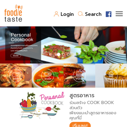
Login
Search
สูตรอาหาร
สูตรอาหารล่าสุด
พาไปชิม
Top Foodie
สารพันก้นครัว
เคล็ดลับน่ารู้
FoodPedia
เปรียบเทียบหน่วยการตวง
สูตรอาหาร
สร้าง Cookbook
ร่วมสร้าง COOK BOOK
เปรียบเทียบอุณหภูมิ
ส่วนตัว
เพียงแนะนำสูตรอาหารของ
เปรียบเทียบน้ำหนักวัตถุดิบ
คุณที่นี่
เริ่มเลย!