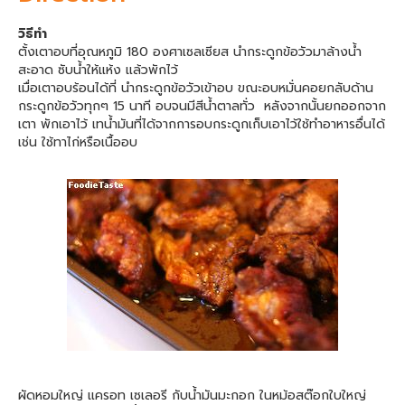
วิธีทำ
ตั้งเตาอบที่อุณหภูมิ 180 องศาเซลเซียส นำกระดูกข้อวัวมาล้างน้ำ
สะอาด ซับน้ำให้แห้ง แล้วพักไว้
เมื่อเตาอบร้อนได้ที่ นำกระดูกข้อวัวเข้าอบ ขณะอบหมั่นคอยกลับด้าน
กระดูกข้อวัวทุกๆ 15 นาที อบจนมีสีน้ำตาลทั่ว หลังจากนั้นยกออกจาก
เตา พักเอาไว้ เทน้ำมันที่ได้จากการอบกระดูกเก็บเอาไว้ใช้ทำอาหารอื่นได้
เช่น ใช้ทาไก่หรือเนื้ออบ
ผัดหอมใหญ่ แครอท เซเลอรี กับน้ำมันมะกอก ในหม้อสต๊อกใบใหญ่