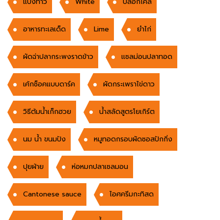
แป้งท้าว
White
บล๊อกโคลี่
อาหารทะเลเด็ด
Lime
ยำไก่
ผัดฉ่าปลากระพงราดข้าว
เเซลม่อนปลาทอด
เค้กช็อคแบบดาร์ค
ผัดกระเพราไข่ดาว
วิธีต้มน้ำเก็กฮวย
น้ำสลัดสูตรโยเกิร์ต
นม น้ำ ขนมปัง
หมูทอดกรอบผัดซอสปักกิ่ง
ปุยผ้าย
ห่อหมกปลาเซลมอน
Cantonese sauce
ไอศครีมกะทิสด