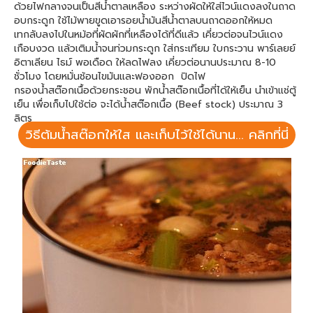
ด้วยไฟกลางจนเป็นสีน้ำตาลเหลือง ระหว่างผัดให้ใส่ไวน์แดงลงในถาด
อบกระดูก ใช้ไม้พายขูดเอารอยน้ำมันสีน้ำตาลบนถาดออกให้หมด
เทกลับลงไปในหม้อที่ผัดผักที่เหลืองได้ที่ดีแล้ว เคี่ยวต่อจนไวน์แดง
เกือบงวด แล้วเติมน้ำจนท่วมกระดูก ใส่กระเทียม ใบกระวาน พาร์เลยย์
อิตาเลียน ไธม์ พอเดือด ให้ลดไฟลง เคี่ยวต่อนานประมาณ 8-10
ชั่วโมง โดยหมั่นช้อนไขมันและฟองออก ปิดไฟ
กรองน้ำสต๊อกเนื้อด้วยกระชอน พักน้ำสต๊อกเนื้อที่ได้ให้เย็น นำเข้าแช่ตู้
เย็น เพื่อเก็บไปใช้ต่อ จะได้น้ำสต๊อกเนื้อ (Beef stock) ประมาณ 3
ลิตร
วิธีต้มน้ำสต๊อกให้ใส และเก็บไว้ใช้ได้นาน... คลิกที่นี่