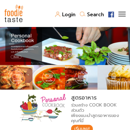
Login
Search
สูตรอาหาร
สูตรอาหารล่าสุด
พาไปชิม
Top Foodie
สารพันก้นครัว
เคล็ดลับน่ารู้
FoodPedia
เปรียบเทียบหน่วยการตวง
สูตรอาหาร
สร้าง Cookbook
ร่วมสร้าง COOK BOOK
เปรียบเทียบอุณหภูมิ
ส่วนตัว
เพียงแนะนำสูตรอาหารของ
เปรียบเทียบน้ำหนักวัตถุดิบ
คุณที่นี่
เริ่มเลย!