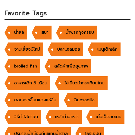
Favorite Tags
น้ำสลั
สปา
น้ำพริกกุ้งกรอบ
งานเลี้ยงปีใหม่
ปลาแซลมอล
เมนูเด็กเล็ก
broiled fish
สลัดผักเพื่อสุขภาพ
อาหารเด็ก 6 เดือน
ไข่เยี่ยวม้ากระเทียมโทน
ดอกกระเจี๊ยบแดงแช่อิ่ม
Quesadilla
วิธีทำไส้กรอก
เหล้าทำอาหาร
เนื้อเป็ดอบเนย
ปริมาณน้ำเชื่อมที่ใช้แทนน้ำตาล
โอริโอปั่น