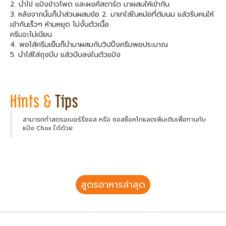
2. นำไข่ แป้งข้าวโพด และผงคัสตาร์ด มาผสมให้เข้ากัน
3. หลังจากนั้นก็นำส่วนผสมข้อ 2. มาเทใส่ในหม้อที่ต้มนม แล้วรีบคนให้
เข้ากันเร็วๆ ห้ามหยุด ไม่งั้นตัวเนื้อ
ครีมจะไม่เนียน
4. พอไส้ครีมเย็นก็นำมาผสมกับวิปปิ้งครีมพอประมาณ
5. นำไส้ใส่ถุงบีบ แล้วบีบลงในตัวแป้ง
สามารถทำสตรอเบอร์รี่ซอส หรือ ซอสช็อคโกแลตเพิ่มเติมเพื่อทานกับ
แป้ง Chox ได้ด้วย
สูตรอาหารล่าสุด