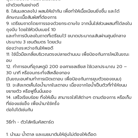
เข้าด้วยกันอย่างดี
8. ใส่นมสดลงไป ผสมให้เข้ากัน เพื่อทำให้เนื้อเนียนยิ่งขึ้น และได้
ลักษณะเนื้อสัมผัสที่ต้องการ
9. เตรียมถาดโดยการรองด้วยกระดาษไข จากนั้นใส่ส่วนผสมที่ได้ลงใน
ถุงบีบ โดยใช้หัวบีบเบอร์ 10
และทำการบีบลงในถาดที่เตรียมไว้ ขนาดประมาณเส้นผ่านศูนย์กลาง
ประมาณ 3 เซนติเมตร โดยเว้น
ช่องว่างระหว่างกันให้พอดี
11. ใช้นิ้วมือเกลี่ยบริเวณตรงปลายด้านบน เพื่อป้องกันการไหม้ในขณะ
อบ
12. ทำการอบที่อุณหภูมิ 200 องศาเซลเซียส ใช้เวลาประมาณ 20 –
30 นาที หรือจนกระทั่งสีเหลืองทอง
(ในขณะอบห้ามทำการเปิดเตาอบ เพื่อป้องกันการยุบตัวของขนม)
13. จะสังเกตเห็นไอน้ำมากในเตาอบ เนื่องจากไอน้ำเป็นตัวที่ทำให้ขนม
ขยายตัว หรือฟูขึ้นนั่นเอง
14. เสร็จเรียบร้อย ทิ้งให้เย็น สามารถใส่ไส้ต่างๆ ตามต้องการ หรือเก็บ
ที่ช่องแช่แข็ง เพื่อนำมาใช้ครั้ง
ต่อไปได้เช่นกัน
วิธีทำ - ตัวไส้ครีมคัสตาร์ด
1. นำนม น้ำตาล และเนยมาต้มให้อุ่นไม่ต้องให้เดือด