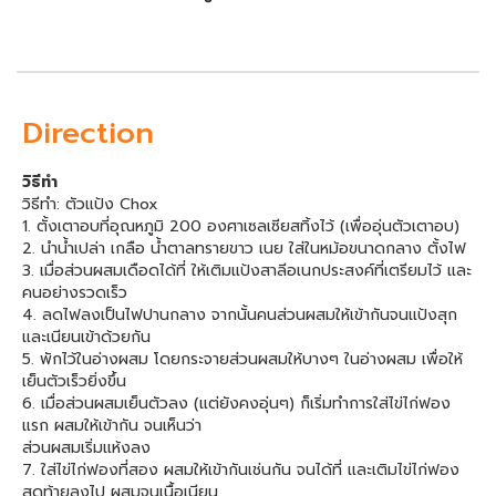
Direction
วิธีทำ
วิธีทำ: ตัวแป้ง Chox
1. ตั้งเตาอบที่อุณหภูมิ 200 องศาเซลเซียสทิ้งไว้ (เพื่ออุ่นตัวเตาอบ)
2. นำน้ำเปล่า เกลือ น้ำตาลทรายขาว เนย ใส่ในหม้อขนาดกลาง ตั้งไฟ
3. เมื่อส่วนผสมเดือดได้ที่ ให้เติมแป้งสาลีอเนกประสงค์ที่เตรียมไว้ และ
คนอย่างรวดเร็ว
4. ลดไฟลงเป็นไฟปานกลาง จากนั้นคนส่วนผสมให้เข้ากันจนแป้งสุก
และเนียนเข้าด้วยกัน
5. พักไว้ในอ่างผสม โดยกระจายส่วนผสมให้บางๆ ในอ่างผสม เพื่อให้
เย็นตัวเร็วยิ่งขึ้น
6. เมื่อส่วนผสมเย็นตัวลง (แต่ยังคงอุ่นๆ) ก็เริ่มทำการใส่ไข่ไก่ฟอง
แรก ผสมให้เข้ากัน จนเห็นว่า
ส่วนผสมเริ่มแห้งลง
7. ใส่ไข่ไก่ฟองที่สอง ผสมให้เข้ากันเช่นกัน จนได้ที่ และเติมไข่ไก่ฟอง
สุดท้ายลงไป ผสมจนเนื้อเนียน