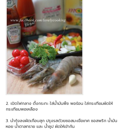
2. เปิดไฟกลาง ตั้งกระทะ ใส่น้ำมันพืช พอร้อน ใส่กระเทียมผัดให้
กระเทียมพอเหลือง
3. นำกุ้งลงผัดเกือบสุก ปรุงรสด้วยซอสมะเขือเทศ ซอสพริก น้ำมัน
หอย น้ำตาลทราย และ น้ำซุป ผัดให้เข้ากัน