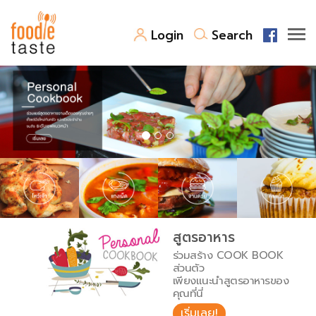
Login
Search
สูตรอาหาร
สูตรอาหารล่าสุด
พาไปชิม
Top Foodie
สารพันก้นครัว
เคล็ดลับน่ารู้
FoodPedia
เปรียบเทียบหน่วยการตวง
สูตรอาหาร
สร้าง Cookbook
ร่วมสร้าง COOK BOOK
เปรียบเทียบอุณหภูมิ
ส่วนตัว
เพียงแนะนำสูตรอาหารของ
เปรียบเทียบน้ำหนักวัตถุดิบ
คุณที่นี่
เริ่มเลย!