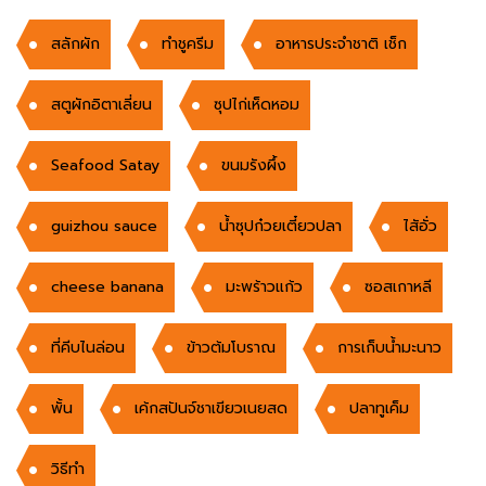
สลักผัก
ทำชูครีม
อาหารประจำชาติ เช็ก
สตูผักอิตาเลี่ยน
ซุปไก่เห็ดหอม
Seafood Satay
ขนมรังผึ้ง
guizhou sauce
น้ำซุปก๋วยเตี๋ยวปลา
ไสัอั่ว
cheese banana
มะพร้าวแก้ว
ซอสเกาหลี
ที่คีบไนล่อน
ข้าวต้มโบราณ
การเก็บน้ำมะนาว
พั้น
เค้กสปันจ์ชาเขียวเนยสด
ปลาทูเค็ม
วิธีทำ