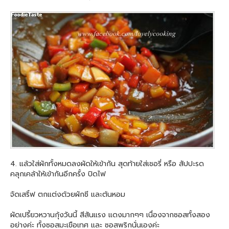
4. แล้วใส่ผักทั้งหมดลงผัดให้เข้ากัน สุดท้ายใส่เชอรี่ หรือ สัปปะรด
คลุกเคล้าให้เข้ากันอีกครั้ง ปิดไฟ
จัดเสริ์ฟ ตกแต่งด้วยผักชี และต้นหอม
ผัดเปรี้ยวหวานกุ้งวันนี้ สีสันแรง แดงมากๆๆ เนื่องจากซอสทั้งสอง
อย่างค่ะ ทั้งซอสมะเขือเทศ และ ซอสพริกนั่นเองค่ะ