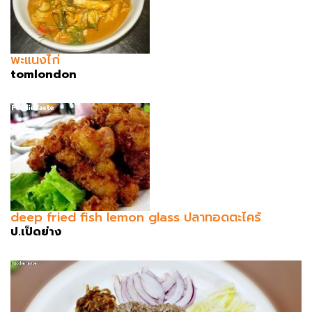
พะแนงไก่
tomlondon
deep fried fish lemon glass ปลาทอดตะไคร้
ป.เป็ดย่าง