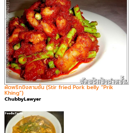
ผัดพริกขิงสามชั้น (Stir fried Pork belly “Prik
Khing”)
ChubbyLawyer