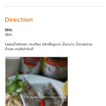
Direction
วิธีทำ
วิธีทำ
1.ผสมน้ำพริกเผา กระเทียม พริกขี้หนูแดง น้ำมะนาว น้ำตาลทราย
น้ำปลา คนให้เข้ากันดี