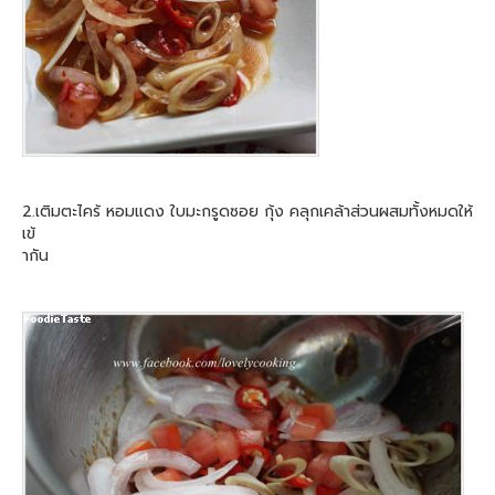
2.เติมตะไคร้ หอมแดง ใบมะกรูดซอย กุ้ง คลุกเคล้าส่วนผสมทั้งหมดให้
เข้
ากัน