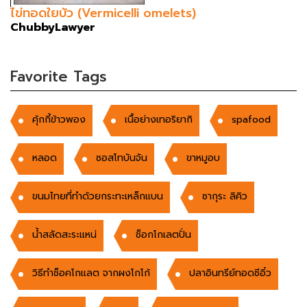
ไข่ทอดใยบัว (Vermicelli omelets)
ChubbyLawyer
Favorite Tags
คุ้กกี้ข้าวพอง
เนื้อย่างเทอริยากิ
spafood
หลอด
ซอสโทบันจัน
ขาหมูอบ
ขนมไทยที่ทำด้วยกระทะเหล็กแบน
ซากุระ ลิคิว
น้ำสลัดสะระแหน่
ช็อกโกเลตปั่น
วิธีทำช็อคโกแลต จากผงโกโก้
ปลาอินทรีย์ทอดซีอิ๋ว