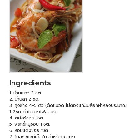
Ingredients
1. น้ำมะนาว 3 ชต.
2. น้ำปลา 2 ชต.
3. กุ้งย่าง 4-5 ตัว (ตัดหนวด ไม่ต้องแกะเปลือกผ่าหลังประมาณ
1-2ซม. นำไปย่างไฟอ่อนๆ)
4. ตะไคร้ซอย 1ชต.
5. พริกขี้หนูซอย 1 ชต.
6. หอมแดงซอย 1ชต.
7. ใบสะระแหน่เด็ดใบ สำหรับตกแต่ง