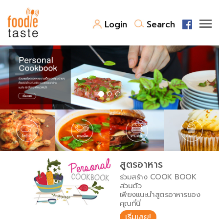
Login
Search
สูตรอาหาร
สูตรอาหารล่าสุด
พาไปชิม
Top Foodie
สารพันก้นครัว
เคล็ดลับน่ารู้
FoodPedia
เปรียบเทียบหน่วยการตวง
สูตรอาหาร
สร้าง Cookbook
ร่วมสร้าง COOK BOOK
เปรียบเทียบอุณหภูมิ
ส่วนตัว
เพียงแนะนำสูตรอาหารของ
เปรียบเทียบน้ำหนักวัตถุดิบ
คุณที่นี่
เริ่มเลย!