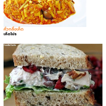
คั่วกลิ้งเห็ด
เห็ดโปร