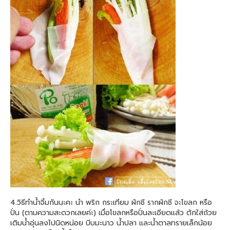
4.วิธีทำน้ำจิ้มกันนะคะ นำ พริก กระเทียม ผักชี รากผักชี จะโขลก หรือ
ปั่น (ตามความสะดวกเลยค่ะ) เมื่อโขลกหรือปั่นละเอียดแล้ว ตักใส่ถ้วย
เติมน้ำอุ่นลงไปนิดหน่อย บีบมะนาว น้ำปลา และน้ำตาลทรายเล็กน้อย