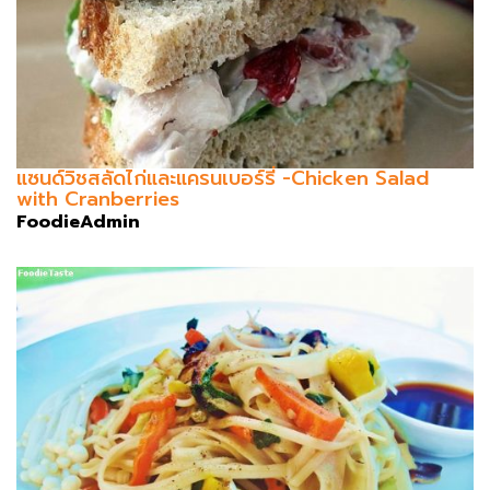
แซนด์วิชสลัดไก่และแครนเบอร์รี่ -Chicken Salad
with Cranberries
FoodieAdmin