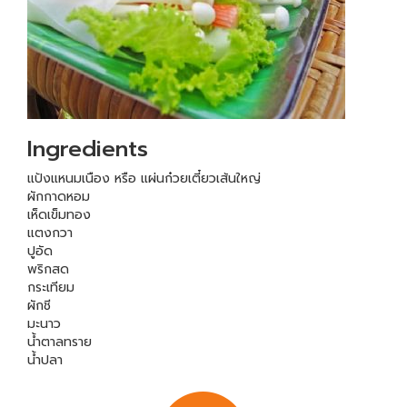
Ingredients
แป้งแหนมเนือง หรือ แผ่นก๋วยเตี๋ยวเส้นใหญ่
ผักกาดหอม
เห็ดเข็มทอง
แตงกวา
ปูอัด
พริกสด
กระเทียม
ผักชี
มะนาว
น้ำตาลทราย
น้ำปลา