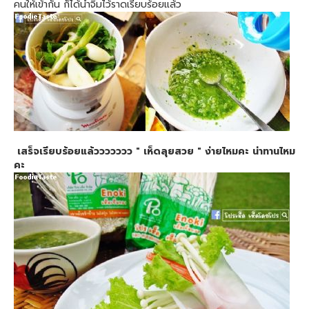
คนให้เข้ากัน ก็ได้น้ำจิ้มไว้ราดเรียบร้อยแล้ว
เสร็จเรียบร้อยแล้ววววววว " เห็ดลุยสวย " ง่ายไหมคะ น่าทานไหม
คะ