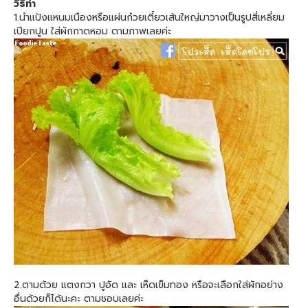
วิธีทำ
1.นำแป้งแหนมเนืองหรือแผ่นก๋วยเตี๋ยวเส้นใหญ่มาวางเป็นรูปสี่เหลี่ยม
เปียกปูน ใส่ผักกาดหอม ตามภาพเลยค่ะ
2.ตามด้วย แตงกวา ปูอัด และ เห็ดเข็มทอง หรือจะเลือกใส่ผักอย่าง
อื่นด้วยก็ได้นะคะ ตามชอบเลยค่ะ