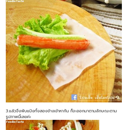
3.แล้วจึงพับแป้งทั้งสองข้างเข้าหากัน ก็จะออกมาตามลักษณะตาม
รูปภาพนี้เลยค่ะ