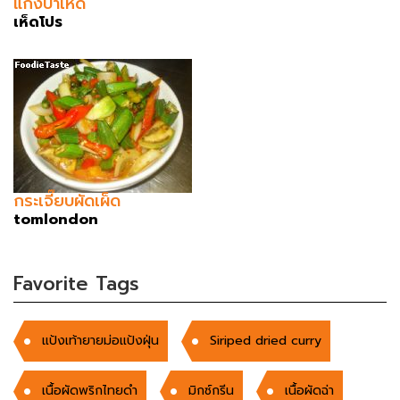
แกงป่าเห็ด
เห็ดโปร
กระเจี๊ยบผัดเผ็ด
tomlondon
Favorite Tags
แป้งเท้ายายม่อแป้งฝุ่น
Siriped dried curry
เนื้อผัดพริกไทยดำ
มิกซ์กรีน
เนื้อผัดฉ่า