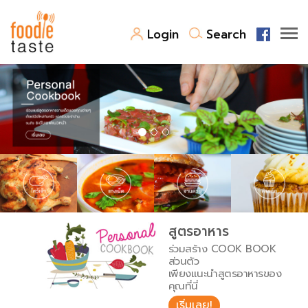
Login
Search
สูตรอาหาร
สูตรอาหารล่าสุด
พาไปชิม
Top Foodie
สารพันก้นครัว
เคล็ดลับน่ารู้
FoodPedia
เปรียบเทียบหน่วยการตวง
สูตรอาหาร
สร้าง Cookbook
ร่วมสร้าง COOK BOOK
เปรียบเทียบอุณหภูมิ
ส่วนตัว
เพียงแนะนำสูตรอาหารของ
เปรียบเทียบน้ำหนักวัตถุดิบ
คุณที่นี่
เริ่มเลย!