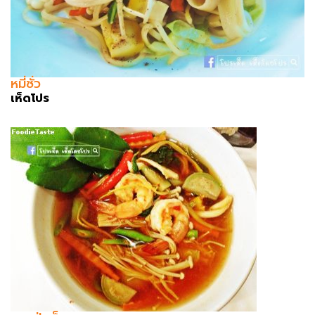
หมี่ซั่ว
เห็ดโปร