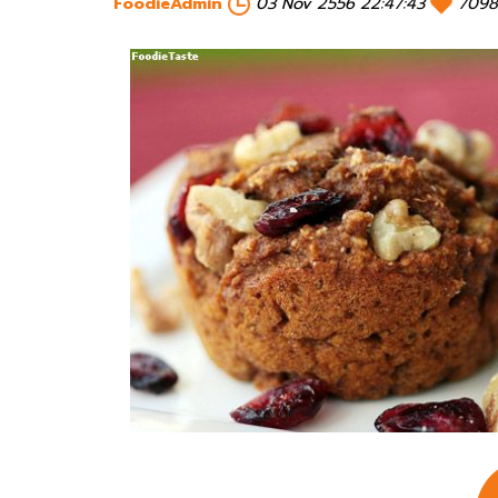
FoodieAdmin
03 Nov 2556 22:47:43
7098