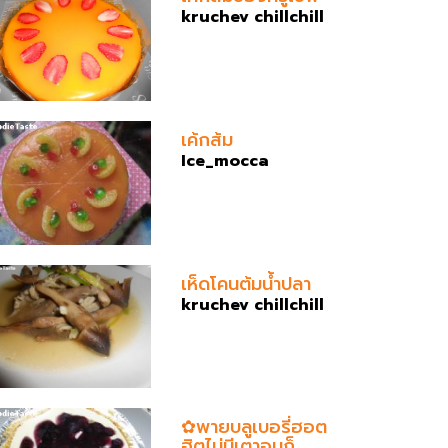
kruchev chillchill
เค้กส้ม
Ice_mocca
เห็ดโคนต้มน้ำปลา
kruchev chillchill
✿พายบลูเบอรี่ฮอต
ฮิตไม่มีเตาอบก็