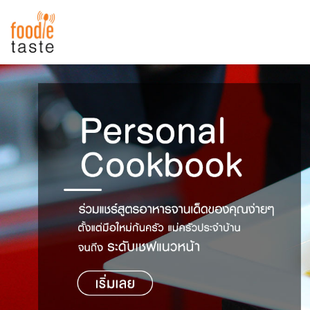
สูตรอาหาร
สูตรอาหารล่าสุด
พาไปชิม
Top Foodie
สารพันก้นครัว
เคล็ดลับน่ารู้
FoodPedia
เปรียบเทียบหน่วยการตวง
สร้าง Cookbook
เปรียบเทียบอุณหภูมิ
เปรียบเทียบน้ำหนักวัตถุดิบ