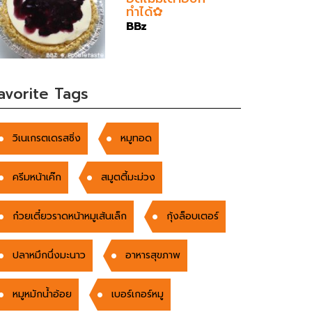
ทำได้✿
BBz
avorite Tags
วิเนเกรตเดรสซิ่ง
หมูทอด
ครีมหน้าเค๊ก
สมูตตี้มะม่วง
ก๋วยเตี๋ยวราดหน้าหมูเส้นเล็ก
กุ้งล็อบเตอร์
ปลาหมึกนึ่งมะนาว
อาหารสุขภาพ
หมูหมักน้ำอ้อย
เบอร์เกอร์หมู