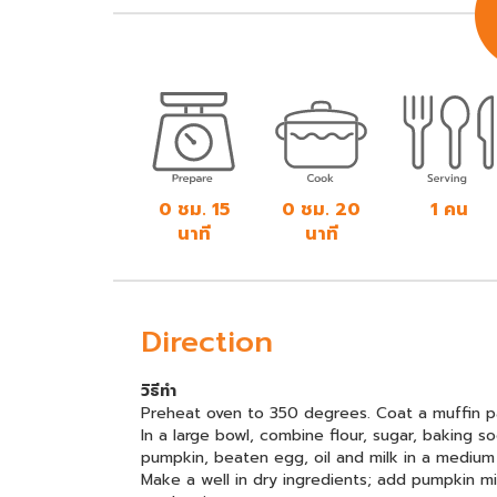
0 ชม. 15
0 ชม. 20
1 คน
นาที
นาที
Direction
วิธีทำ
Preheat oven to 350 degrees. Coat a muffin pa
In a large bowl, combine flour, sugar, baking 
pumpkin, beaten egg, oil and milk in a medium
Make a well in dry ingredients; add pumpkin mi