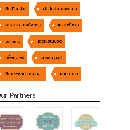
ผัดเกี๋ยมฉ่าย
ต้มส้มปลากะพงขาว
อาหารประเทศอังกฤษ
แหนมซี่โครง
tumeric
หอยเชลเนยสด
บล็อคเคอรี่
cream puff
ผัดกะเพราปลาดุกทอด
แบบองอบ
ur Partners