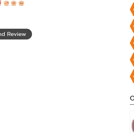
nd Review
O