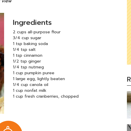
 view
Ingredients
2 cups all-purpose flour
3/4 cup sugar
1 tsp baking soda
1/4 tsp salt
1 tsp cinnamon
1/2 tsp ginger
1/4 tsp nutmeg
1 cup pumpkin puree
R
1 large egg, lightly beaten
1/4 cup canola oil
1 cup nonfat milk
1 cup fresh cranberries, chopped