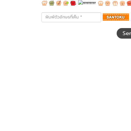
พิมพ์
ตัว
อักษร
ที่
Se
เห็น