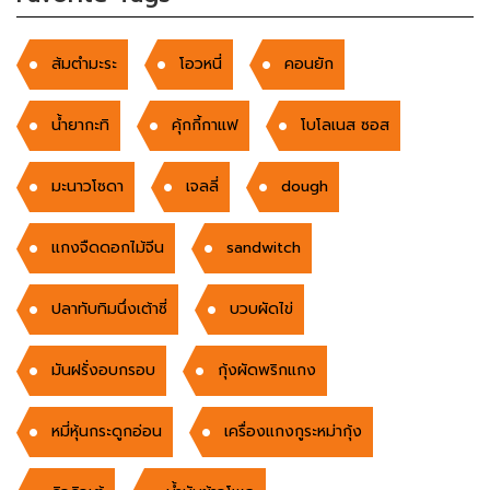
ส้มตำมะระ
โอวหนี่
คอนยัก
น้ำยากะทิ
คุ้กกี้กาแฟ
โบโลเนส ซอส
มะนาวโซดา
เจลลี่
dough
แกงจืดดอกไม้จีน
sandwitch
ปลาทับทิมนึ่งเต้าซี่
บวบผัดไข่
มันฝรั่งอบกรอบ
กุ้งผัดพริกแกง
หมี่หุ้นกระดูกอ่อน
เครื่องแกงกูระหม่ากุ้ง