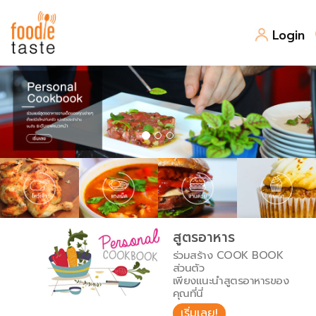
Login
สูตรอาหาร
สูตรอาหารล่าสุด
พาไปชิม
Top Foodie
สารพันก้นครัว
เคล็ดลับน่ารู้
FoodPedia
เปรียบเทียบหน่วยการตวง
สูตรอาหาร
สร้าง Cookbook
ร่วมสร้าง COOK BOOK
เปรียบเทียบอุณหภูมิ
ส่วนตัว
เพียงแนะนำสูตรอาหารของ
เปรียบเทียบน้ำหนักวัตถุดิบ
คุณที่นี่
เริ่มเลย!