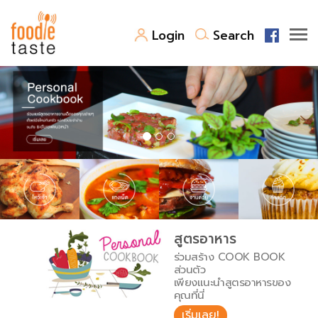
Login
Search
สูตรอาหาร
สูตรอาหารล่าสุด
พาไปชิม
Top Foodie
สารพันก้นครัว
เคล็ดลับน่ารู้
FoodPedia
เปรียบเทียบหน่วยการตวง
สูตรอาหาร
สร้าง Cookbook
ร่วมสร้าง COOK BOOK
เปรียบเทียบอุณหภูมิ
ส่วนตัว
เพียงแนะนำสูตรอาหารของ
เปรียบเทียบน้ำหนักวัตถุดิบ
คุณที่นี่
เริ่มเลย!