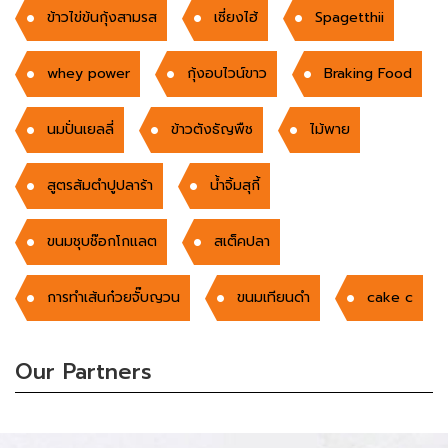
ข้าวไข่ข้นกุ้งสามรส
เซี่ยงไฮ้
Spagetthii
whey power
กุ้งอบไวน์ขาว
Braking Food
นมปั่นเยลลี่
ข้าวตังธัญพืช
ไม้พาย
สูตรส้มตำปูปลาร้า
น้ำจิ้มสุกี้
ขนมชุบช๊อกโกแลต
สเต็คปลา
การทำเส้นก๋วยจั๊บญวน
ขนมเทียนดำ
cake c
Our Partners