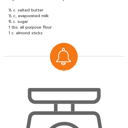
½ c. salted butter
½ c, evaporated milk
¾ c. sugar
1 tbs. all purpose flour
1 c. almond sticks