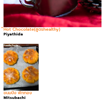
็Hot Chocolate(สูตรhealthy)
Piyathida
ขนมปัง ฟักทอง
Mitsubachi