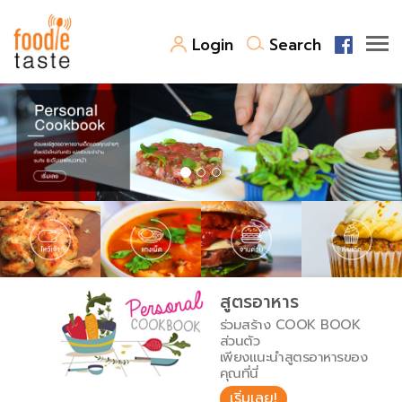
Login
Search
สูตรอาหาร
สูตรอาหารล่าสุด
พาไปชิม
Top Foodie
สารพันก้นครัว
เคล็ดลับน่ารู้
FoodPedia
เปรียบเทียบหน่วยการตวง
สูตรอาหาร
สร้าง Cookbook
ร่วมสร้าง COOK BOOK
เปรียบเทียบอุณหภูมิ
ส่วนตัว
เพียงแนะนำสูตรอาหารของ
เปรียบเทียบน้ำหนักวัตถุดิบ
คุณที่นี่
เริ่มเลย!