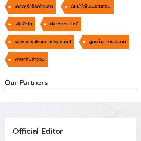
เค้กดาร์กช็อคโกแลต
ต้มยำไก่ใบมะขามอ่อน
เส้นผัดไท
ปลาทอดตะไคร้
salmon salmon spicy salad
สูตรทำอาหารสวีเดน
พายกลีบลำดวน
Our Partners
Official Editor