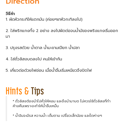
Direction
วิธีทำ
1. ผัดหัวกระทิให้แตกมัน (ค่อยๆเทหัวกะทิลงไป)
2. ใส่พริกแกงทั้ง 2 อย่าง ลงไปผัดต่อจนน้ำมัของพริงแกงเริ่มออก
มา
3. ปรุงรสด้วย น้ำตาล น้ำมะขามเปียก น้ำปลา
4. ใส่ถั่วลิสงบดลงไป คนให้เข้ากัน
5. เคี่ยวต่อด้วยไฟอ่อน เมื่อน้ำจิ้มเริ่มเหนียวจึงปิดไฟ
* ถั่วลิสงต้องนำไปคั่วให้หอม และจึงนำมาบด ไม่ควรใช้ถั่วลิสงที่ทำ
ค้างคืนเพราะจะทำให้น้ำจิ้มเหม็น
* น้ำจิมจะมีรส หวานน้ำ เต็มตาม เปรี้ยวเล็กน้อย และเ็ดห่างๆ