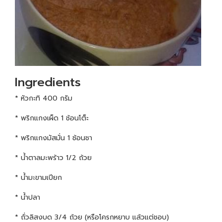
Ingredients
* หัวกะทิ 400 กรัม
* พริกแกงเผ็ด 1 ช้อนโต็ะ
* พริกแกงมัสมั่น 1 ช้อนชา
* น้ำตาลมะพร้าว 1/2 ถ้วย
* น้ำมะขามเปียก
* น้ำปลา
* ถั่วลิสงบด 3/4 ถ้วย (หรือโครกหยาบ แล้วแต่ชอบ)