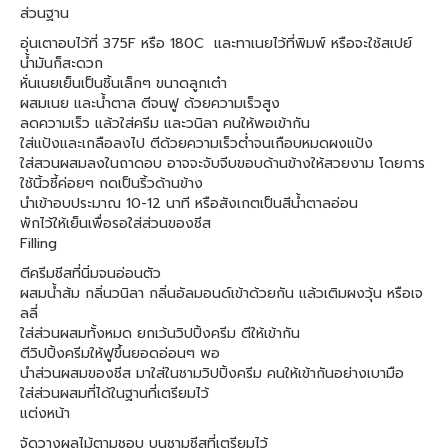
ส่วนฐาน
อุ่นเตาอบไว้ที่ 375F หรือ 180C และทาเนยไว้ที่พิมพ์ หรือจะใช้สเปย์
น้ำมันก็สะดวก
หั่นเนยเย็นเป็นชิ้นเล็กๆ ขนาดลูกเต๋า
ผสมเนย และน้ำตาล ตีจนฟู ด้วยความเร็วสูง
ลดความเร็ว แล้วใส่ครีม และวนิลา คนให้พอเข้ากัน
ใส่แป้งและเกลือลงไป ตีด้วยความเร็วต่ำจนเกือบหมดผงแป้ง
ใส่สวนผสมลงในถาดอบ อาจจะจับจีบขอบด้านข้างให้สวยงาม โดยการ
ใช้นิ้วชี้ค่อยๆ กดเป็นริ้วด้านข้าง
นำเข้าอบประมาณ 10-12 นาที หรือสังเกตเป็นสีน้ำตาลอ่อน
พักไว้ให้เย็นเพื่อรอใส่ส่วนของชีส
Filling
ตีครีมชีสที่นิ่มจนอ่อนตัว
ผสมน้ำส้ม กลิ่นวนิลา กลิ่นอัลมอนด์เข้าด้วยกัน แล้วเติมผงวุ้น หรือเจ
ลลี่
ใส่ส่วนผสมทั้งหมด ยกเว้นวิปปิ้งครีม ตีให้เข้ากัน
ตีวิปปิ้งครีมให้ฟูขึ้นยอดอ่อนๆ พอ
นำส่วนผสมของชีส มาใส่ในชามวิปปิ้งครีม คนให้เข้ากันอย่างเบามือ
ใส่ส่วนผสมที่ได้ในฐานที่เตรียมไว้
แต่งหน้า
จัดวางผลไม้ตามชอบ บนชามชีสที่เตรียมไว้