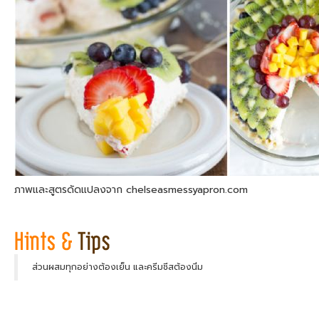
ภาพและสูตรดัดแปลงจาก chelseasmessyapron.com
ส่วนผสมทุกอย่างต้องเย็น และครีมชีสต้องนิ่ม