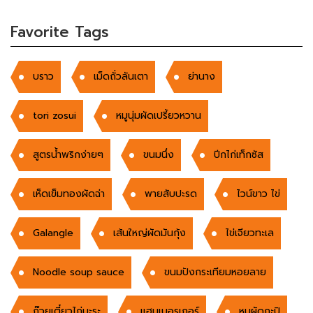
Favorite Tags
บราว
เม็ดถั่วลันเตา
ย่านาง
tori zosui
หมูนุ่มผัดเปรี้ยวหวาน
สูตรน้ำพริกง่ายๆ
ขนมนึ่ง
ปีกไก่เท็กซัส
เห็ดเข็มทองผัดฉ่า
พายสับปะรด
ไวน์ขาว ไข่
Galangle
เส้นใหญ่ผัดมันกุ้ง
ไข่เจียวทะเล
Noodle soup sauce
ขนมปังกระเทียมหอยลาย
ก๊วยเตี๋ยวไก่มะระ
แฮมเบอรเกอร์
หมูผัดกะปิ