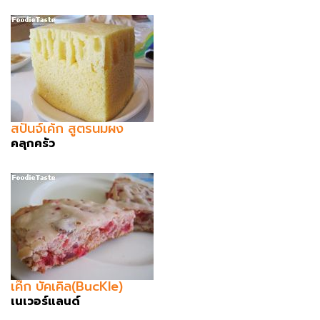
สปันจ์เค้ก สูตรนมผง
คลุกครัว
เค๊ก บัคเคิล(BucKle)
เนเวอร์แลนด์