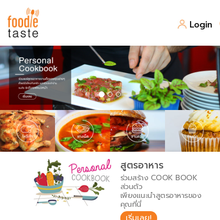
Login
สูตรอาหาร
สูตรอาหารล่าสุด
พาไปชิม
Top Foodie
สารพันก้นครัว
เคล็ดลับน่ารู้
FoodPedia
เปรียบเทียบหน่วยการตวง
สูตรอาหาร
สร้าง Cookbook
ร่วมสร้าง COOK BOOK
เปรียบเทียบอุณหภูมิ
ส่วนตัว
เพียงแนะนำสูตรอาหารของ
เปรียบเทียบน้ำหนักวัตถุดิบ
คุณที่นี่
เริ่มเลย!