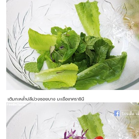
เติมกะหล่ำปลีม่วงซอยบาง มะเขือเทศราชินี