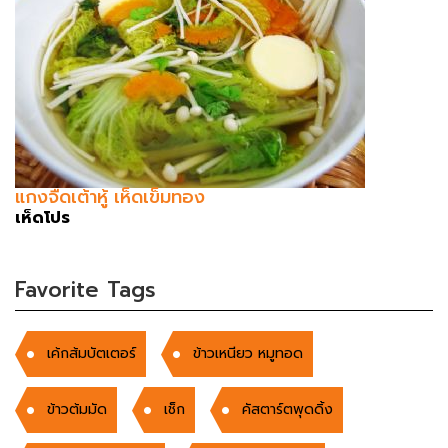
แกงจืดเต้าหู้ เห็ดเข็มทอง
เห็ดโปร
Favorite Tags
เค้กส้มบัตเตอร์
ข้าวเหนียว หมูทอด
ข้าวต้มมัด
เช็ก
คัสตาร์ตพุดดิ้ง