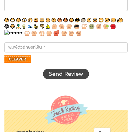
พิมพ์
ตัว
อักษร
ที่
เห็น
Send Review