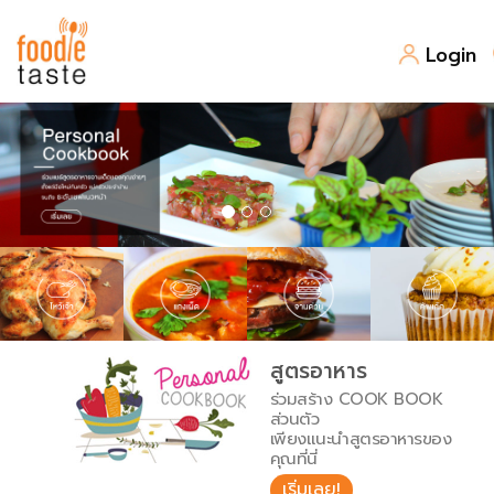
Login
สูตรอาหาร
สูตรอาหารล่าสุด
พาไปชิม
Top Foodie
สารพันก้นครัว
เคล็ดลับน่ารู้
FoodPedia
เปรียบเทียบหน่วยการตวง
สูตรอาหาร
สร้าง Cookbook
ร่วมสร้าง COOK BOOK
เปรียบเทียบอุณหภูมิ
ส่วนตัว
เพียงแนะนำสูตรอาหารของ
เปรียบเทียบน้ำหนักวัตถุดิบ
คุณที่นี่
เริ่มเลย!