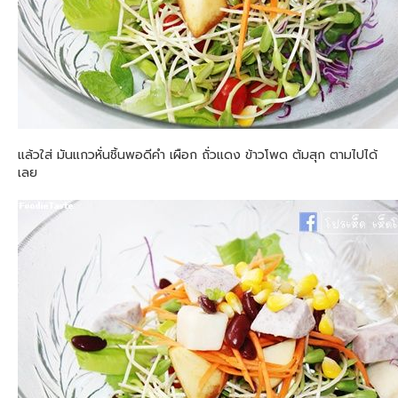
แล้วใส่ มันแกวหั่นชิ้นพอดีคำ เผือก ถั่วแดง ข้าวโพด ต้มสุก ตามไปได้
เลย