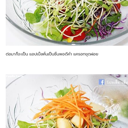
ต่อมาก็จะเป็น แอปเปิ้ลหั่นเป็นชิ้นพอดีคำ แครอทขุดฝอย