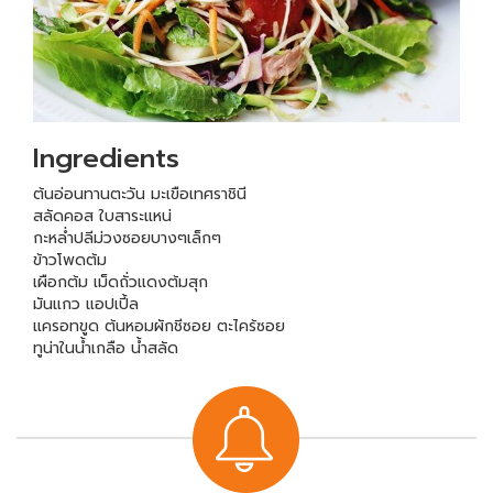
Ingredients
ต้นอ่อนทานตะวัน มะเขือเทศราชินี
สลัดคอส ใบสาระแหน่
กะหล่ำปลีม่วงซอยบางๆเล็กๆ
ข้าวโพดต้ม
เผือกต้ม เม็ดถั่วแดงต้มสุก
มันแกว แอปเปี้ล
แครอทขูด ต้นหอมผักชีซอย ตะไคร้ซอย
ทูน่าในน้ำเกลือ น้ำสลัด