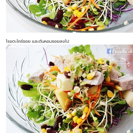
โรยตะไคร้ซอย และต้นหอมซอยลงไป