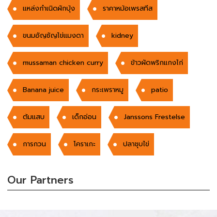
แหล่งกำเนิดผักบุ้ง
ราคาหม้อเพรสทีส
ขนมอัญชัญไข่แมงดา
kidney
mussaman chicken curry
ข้าวผัดพริกแกงไก่
Banana juice
กระเพราหมู
patio
ต้มแสบ
เด็กอ่อน
Janssons Frestelse
การกวน
โคราเกะ
ปลาชุบไข่
Our Partners