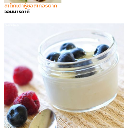
สเต็กเต้าหู้ซอสเทอริยากิ
จอมมารคากิ