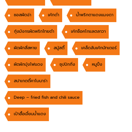
ซอสผัดฉ่า
เค้กดำ
น้ำพริกตาแดงแมงดา
กุ้งมังกรผัดพริกไทยดำ
เค้กช็อคโกแลตลาวา
ผัดผักสี่สหาย
สมู้สตี้
เคล็ดลับเค้กบัทเตอร์
ผัดผักบุ้งไฟแดง
ซุปปักกิ่ง
หมูปิ้ง
สปาเกตตี้คาโบนาร่า
Deep – fried fish and chili sauce
เป๋าฮื้อเจี๋ยนน้ำแดง