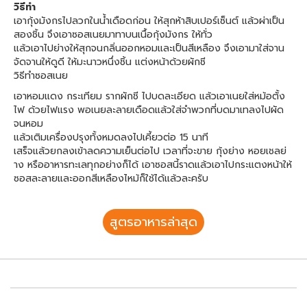
วิธีทำ
เอากุ้งมังกรไปลวกในน้ำเดือดก่อน ให้สุกห้าสิบเปอร์เซ็นต์ แล้วผ่าเป็น
สองชิ้น จึงเอาซอสเนยมาทาบนเนื้อกุ้งมังกร ให้ทั่ว
แล้วเอาไปย่างให้สุกจนกลิ่นออกหอมและเป็นสีเหลือง จึงเอามาใส่จาน
จัดจานให้ดูดี ให้มะนาวหนึ่งชิ้น แต่งหน้าด้วยผักชี
วิธีทำซอสเนย
เอาหอมแดง กระเทียม รากผักชี ไปบดละเอียด แล้วเอาเนยใส่หม้อตั้ง
ไฟ ด้วยไฟแรง พอเนยละลายเดือดแล้วใส่จำพวกที่บดมาเทลงไปผัด
จนหอม
แล้วเติมเครื่องปรุงทั้งหมดลงไปเคี้ยวต่อ 15 นาที
เสร็จแล้วยกลงเข้าลดความเย็นต่อไป เวลาที่จะขาย กุ้งย่าง หอยเชลย่
าง หรืออาหารทะเลทุกอย่างก็ได้ เอาซอสนี้ราดแล้วเอาไปกระแตงหน้าให้
ซอสละลายและออกสีเหลืองไหม้ก็ใช้ได้แล้วละครับ
สูตรอาหารล่าสุด