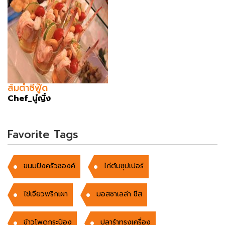
ส้มตำซีฟู๊ด
Chef_นู๋ญิ๋ง
Favorite Tags
ขนมปังครัวซองค์
ไก่ต้มซุปเปอร์
ไข่เจียวพริกเผา
มอสซาเลล่า ชีส
ข้าวโพดกระป๋อง
ปลาร้าทรงเครื่อง