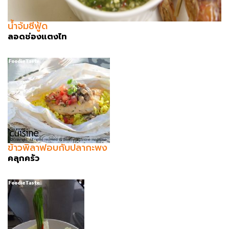
น้ำจ้มซีฟู้ด
ลอดช่องแตงไท
ข้าวพิลาฟอบกับปลากะพง
คลุกครัว