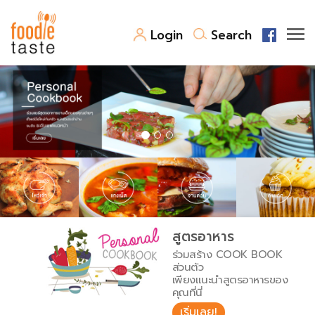
Login
Search
สูตรอาหาร
สูตรอาหารล่าสุด
พาไปชิม
Top Foodie
สารพันก้นครัว
เคล็ดลับน่ารู้
FoodPedia
เปรียบเทียบหน่วยการตวง
สูตรอาหาร
สร้าง Cookbook
ร่วมสร้าง COOK BOOK
เปรียบเทียบอุณหภูมิ
ส่วนตัว
เพียงแนะนำสูตรอาหารของ
เปรียบเทียบน้ำหนักวัตถุดิบ
คุณที่นี่
เริ่มเลย!