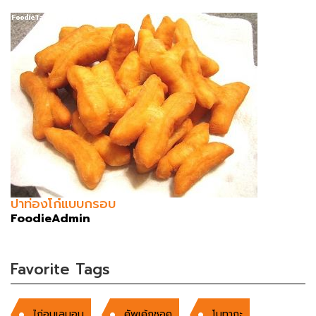
ปาท่องโก๋แบบกรอบ
FoodieAdmin
Favorite Tags
ไก่อบเลมอน
คัพเค้กชอค
โมทากะ