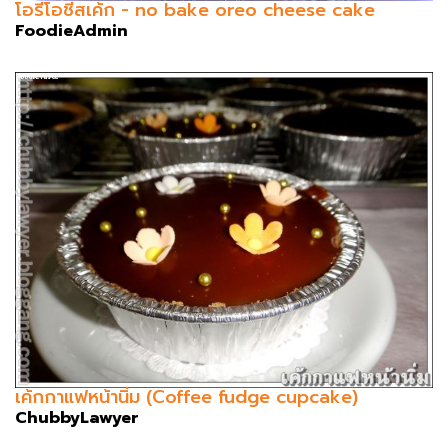
โอรีโอชีสเค้ก - no bake oreo cheese cake
FoodieAdmin
เค้กกาแฟหน้านิ่ม (Coffee fudge cupcake)
ChubbyLawyer