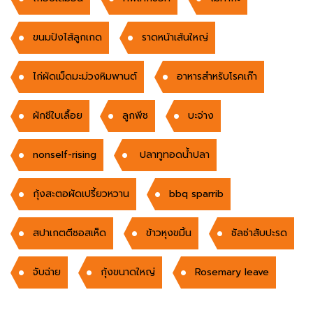
ขนมปังไส้ลูกเกด
ราดหน้าเส้นใหญ่
ไก่ผัดเม็ดมะม่วงหิมพานต์
อาหารสำหรับโรคเก๊า
ผักชีใบเลื้อย
ลูกพีช
บะจ่าง
nonself-rising
ปลาทูทอดน้ำปลา
กุ้งสะตอผัดเปรี้ยวหวาน
bbq sparrib
สปาเกตตีซอสเห็ด
ข้าวหุงขมิ้น
ซัลซ่าสับปะรด
จับฉ่าย
กุ้งขนาดใหญ่
Rosemary leave