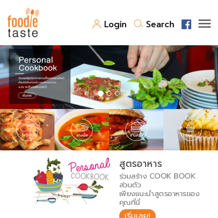
Login
Search
สูตรอาหาร
สูตรอาหารล่าสุด
พาไปชิม
Top Foodie
สารพันก้นครัว
เคล็ดลับน่ารู้
FoodPedia
เปรียบเทียบหน่วยการตวง
สูตรอาหาร
สร้าง Cookbook
ร่วมสร้าง COOK BOOK
เปรียบเทียบอุณหภูมิ
ส่วนตัว
เพียงแนะนำสูตรอาหารของ
เปรียบเทียบน้ำหนักวัตถุดิบ
คุณที่นี่
เริ่มเลย!