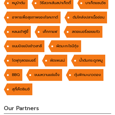
หมูป่าต้ม
วิธีลวกเส้นสปาเก็ตตี้
บาเก็ตแซนวิซ
อาหารเพื่อสุขภาพของโรคเกาต์
ต้มโคล้งปลาเนื้ออ่อน
หลนเต้าหู้ยี้
เค็กกาแฟ
สตอเบอรี่ลอยแก้ว
ขนมปังแป้งข้าวสาลี
ผัดมะกะโรนีกุ้ง
ไดฟุกุสตอเบอรี่
ผัดเพนเน่
น้ำต้มกระดูกหมู
BBQ
ขนมหวานแช่แข็ง
ตุ๋นฟักมะนาวดอง
สุกี้เห็ดชิเมจิ
Our Partners