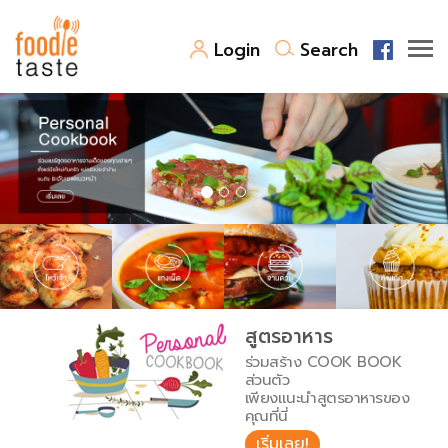
Login
Search
สูตรอาหาร
สูตรอาหารล่าสุด
พาไปชิม
Top Foodie
สารพันก้นครัว
เคล็ดลับน่ารู้
FoodPedia
เปรียบเทียบหน่วยการตวง
สูตรอาหาร
สร้าง Cookbook
ร่วมสร้าง COOK BOOK
เปรียบเทียบอุณหภูมิ
ส่วนตัว
เพียงแนะนำสูตรอาหารของ
เปรียบเทียบน้ำหนักวัตถุดิบ
คุณที่นี่
เริ่มเลย!