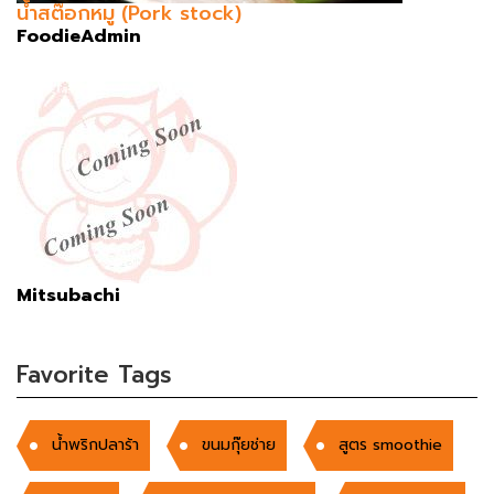
น้ำสต๊อกหมู (Pork stock)
FoodieAdmin
Mitsubachi
Favorite Tags
น้ำพริกปลาร้า
ขนมกุ๊ยช่าย
สูตร smoothie