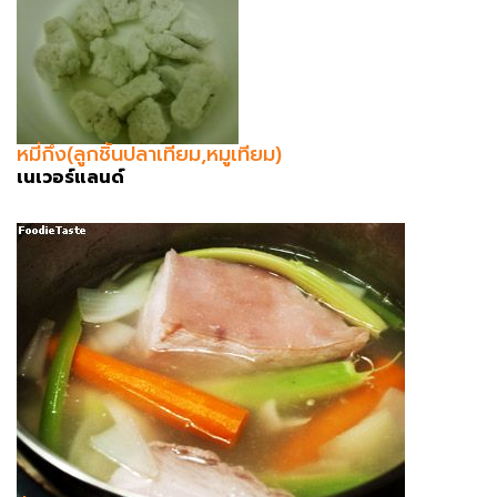
หมี่กึง(ลูกชิ้นปลาเทียม,หมูเทียม)
เนเวอร์แลนด์