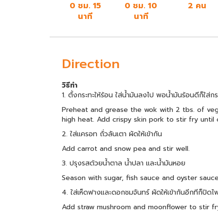
0 ชม. 15
0 ชม. 10
2 คน
นาที
นาที
Direction
วิธีทำ
1. ตั้งกระทะให้ร้อน ใส่น้ำมันลงไป พอน้ำมันร้อนดีก็
Preheat and grease the wok with 2 tbs. of vege
high heat. Add crispy skin pork to stir fry unti
2. ใส่แครอท ถั่วลันเตา ผัดให้เข้ากัน
Add carrot and snow pea and stir well.
3. ปรุงรสด้วยน้ำตาล น้ำปลา และน้ำมันหอย
Season with sugar, fish sauce and oyster sauce
4. ใส่เห็ดฟางและดอกชมจันทร์ ผัดให้เข้ากันอีกทีก็ปิดไฟ
Add straw mushroom and moonflower to stir fry