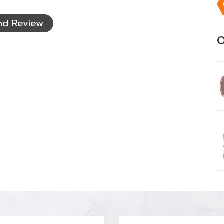
nd Review
O