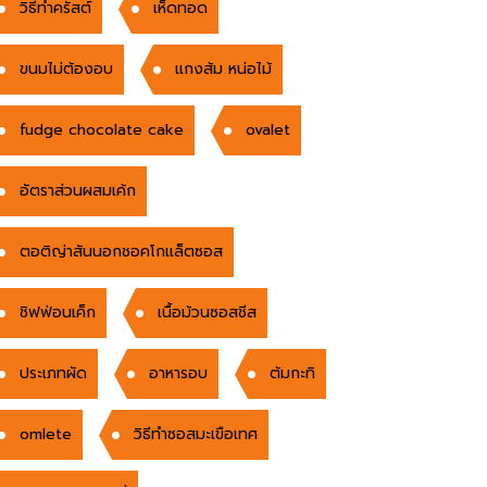
วิธีทำครัสต์
เห็ดทอด
ขนมไม่ต้องอบ
แกงส้ม หน่อไม้
fudge chocolate cake
ovalet
อัตราส่วนผสมเค้ก
ตอติญ่าสันนอกชอคโกแล็ตซอส
ชิฟฟ่อนเค็ก
เนื้อม้วนซอสชีส
ประเภทผัด
อาหารอบ
ต้มกะทิ
omlete
วิธีทำซอสมะเขือเทศ