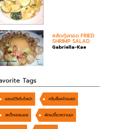
สลัดกุ้งทอด FRIED
SHRIMP SALAD
Gabriella-Kae
avorite Tags
แซนด์วิชโบโลน่า
ครีมช็อคโกแลต
สเต๊กเซลมอล
ผัดเปรี้ยวหวานเจ