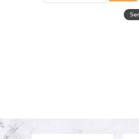
ตัว
อักษร
ที่
Se
เห็น