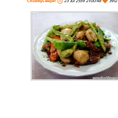
ChubbyLawyer
23 Jul 2559 21:00:48
3912