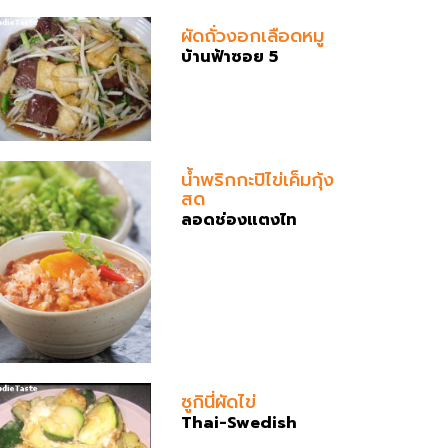
ผัดถั่วงอกเลือดหมู
บ้านฟ้าซอย 5
น้ำพริกกะปิไข่เค็มกุ้ง
สด
ลอดช่องแตงไท
ซูกินี่ผัดไข่
Thai-Swedish