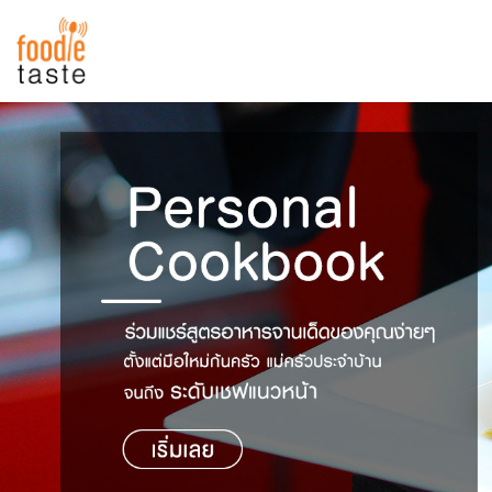
สูตรอาหาร
สูตรอาหารล่าสุด
พาไปชิม
Top Foodie
สารพันก้นครัว
เคล็ดลับน่ารู้
FoodPedia
เปรียบเทียบหน่วยการตวง
สร้าง Cookbook
เปรียบเทียบอุณหภูมิ
เปรียบเทียบน้ำหนักวัตถุดิบ