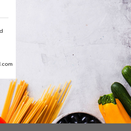
nd
l.com