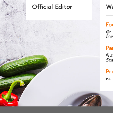
Official Editor
W
Fo
ผู้
อา
Pa
พัน
วัต
Pr
หน่