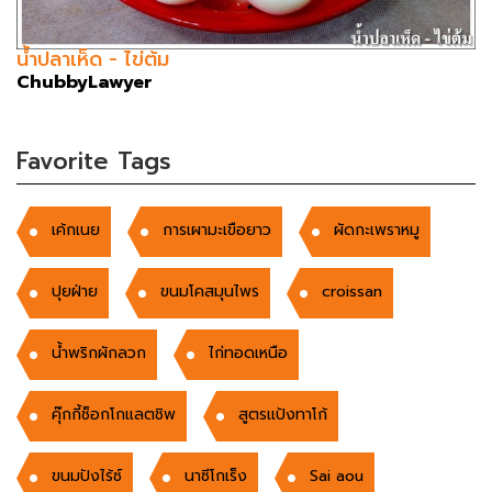
น้ำปลาเห็ด - ไข่ต้ม
ChubbyLawyer
Favorite Tags
เค้กเนย
การเผามะเขือยาว
ผัดกะเพราหมู
ปุยฝ่าย
ขนมโคสมุนไพร
croissan
น้ำพริกผักลวก
ไก่ทอดเหนือ
คุ๊กกี้ช็อกโกแลตชิพ
สูตรแป้งทาโก้
ขนมปังไร้ซ์
นาซีโกเร็ง
Sai aou