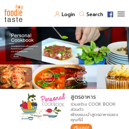
Login
Search
สูตรอาหาร
สูตรอาหารล่าสุด
พาไปชิม
Top Foodie
สารพันก้นครัว
เคล็ดลับน่ารู้
FoodPedia
เปรียบเทียบหน่วยการตวง
สูตรอาหาร
สร้าง Cookbook
ร่วมสร้าง COOK BOOK
เปรียบเทียบอุณหภูมิ
ส่วนตัว
เพียงแนะนำสูตรอาหารของ
เปรียบเทียบน้ำหนักวัตถุดิบ
คุณที่นี่
เริ่มเลย!