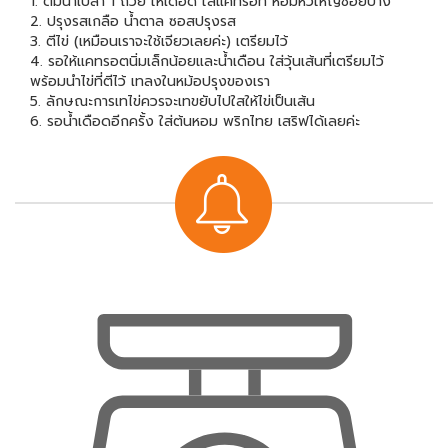
1. ต้มน้ำเปล่า 1 ถ้วย ให้เดือด ใส่แคทรอท หอมหัวใหญ่ซอยบาง
2. ปรุงรสเกลือ น้ำตาล ซอสปรุงรส
3. ตีไข่ (เหมือนเราจะใช้เจียวเลยค่ะ) เตรียมไว้
4. รอให้แคทรอตนิ่มเล็กน้อยและน้ำเดือน ใส่วุ้นเส้นที่เตรียมไว้
พร้อมนำไข่ที่ตีไว้ เทลงในหม้อปรุงของเรา
5. ลักษณะการเทไข่ควรจะเทขยับไปใสให้ไข่เป็นเส้น
6. รอน้ำเดือดอีกครั้ง ใส่ต้นหอม พริกไทย เสริฟได้เลยค่ะ