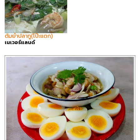
ต้มยำปลาทู(โป๊ะแตก)
เนเวอร์แลนด์