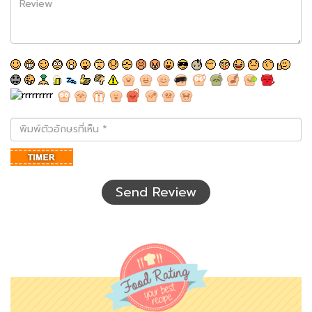
พิมพ์
ตัว
อักษร
ที่
เห็น
Send Review