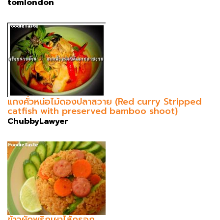
tomlondon
แกงคั่วหน่อไม้ดองปลาสวาย (Red curry Stripped
catfish with preserved bamboo shoot)
ChubbyLawyer
ข้าวผัดพริกเผาไส้กรอก