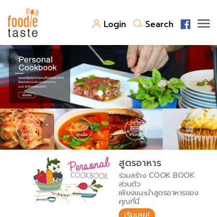
Login
Search
สูตรอาหาร
สูตรอาหารล่าสุด
พาไปชิม
Top Foodie
สารพันก้นครัว
เคล็ดลับน่ารู้
FoodPedia
เปรียบเทียบหน่วยการตวง
สูตรอาหาร
สร้าง Cookbook
ร่วมสร้าง COOK BOOK
เปรียบเทียบอุณหภูมิ
ส่วนตัว
เพียงแนะนำสูตรอาหารของ
เปรียบเทียบน้ำหนักวัตถุดิบ
คุณที่นี่
เริ่มเลย!