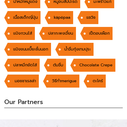
น้ำหมักหมูแดง
หมูอบสัปปะรด
มะพร้าวแก่
เนื้อสเต็กญี่ปุ่น
käpöpaa
แซวิช
แป้งกวนใส้
ปลากะพงเจี๋ยน
เป็ดอบเผือก
แป้งขนมเปี๊ยะชั้นนอก
น้ำจิ้มกุ้งเทมปุระ
ปลาหมึกยัดไส้
ต้มจิ้ม
Chocolate Crepe
มอซซาเรลล่า
วิธีทำmerigue
ตะไคร้
Our Partners