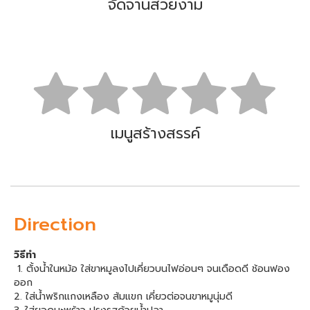
จัดจานสวยงาม
เมนูสร้างสรรค์
Direction
วิธีทำ
1. ตั้งน้ำในหม้อ ใส่ขาหมูลงไปเคี่ยวบนไฟอ่อนๆ จนเดือดดี ช้อนฟอง
ออก
2. ใส่น้ำพริกแกงเหลือง ส้มแขก เคี่ยวต่อจนขาหมูนุ่มดี