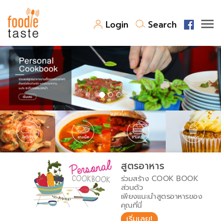
Login
Search
สูตรอาหาร
สูตรอาหารล่าสุด
พาไปชิม
Top Foodie
สารพันก้นครัว
เคล็ดลับน่ารู้
FoodPedia
เปรียบเทียบหน่วยการตวง
สูตรอาหาร
สร้าง Cookbook
ร่วมสร้าง COOK BOOK
เปรียบเทียบอุณหภูมิ
ส่วนตัว
เพียงแนะนำสูตรอาหารของ
เปรียบเทียบน้ำหนักวัตถุดิบ
คุณที่นี่
เริ่มเลย!