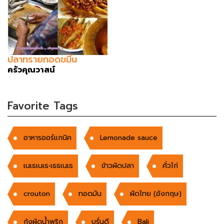
ปลาทรายทอดขมิ้น
ครัวคุณวาสน์
Favorite Tags
อาหารออร์แกนิค
Lemonade sauce
เนเธเนเธ•เธธเนเธ
ข้าวผัดปลา
คั่วไก่
crouton
ทอดมัน
ผัดไทย (อังกฤษ)
กุ้งผัดน้ำพริก
บรั่นดี
Bali